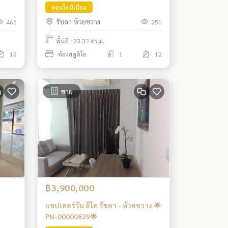
คอนโดมิเนียม
รัชดา ห้วยขวาง
465
251
พื้นที่ : 23.33 ตร.ม.
12
ห้องสตูดิโอ
1
12
ขาย
฿3,900,000
แชปเตอร์วัน อีโค รัชดา - ห้วยขวาง 🌟
PN-00000829🌟