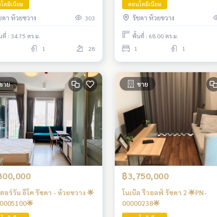
โดมิเนียม
คอนโดมิเนียม
ัชดา ห้วยขวาง
รัชดา ห้วยขวาง
303
้นที่ : 34.75 ตร.ม.
พื้นที่ : 68.00 ตร.ม.
1
28
1
1
ขาย
ขาย
300,000
฿3,750,000
อร์วัน อีโค รัชดา - ห้วยขวาง 🌟
โนเบิล รีวอลฟ์ รัชดา 2 🌟PN-
0005100🌟
00000238🌟