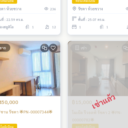
โดมิเนียม
คอนโดมิเนียม
ัชดา ห้วยขวาง
รัชดา ห้วยขวาง
236
้นที่ : 22.59 ตร.ม.
พื้นที่ : 25.07 ตร.ม.
้องสตูดิโอ
1
12
1
1
ขาย
เช่า
450,000
฿15,000
ติซาน รัชดา 🌟PN-00007344🌟
โนเบิล รีวอลฟ์ รัชดา 2 🌟PN-
00000782🌟
โดมิเนียม
คอนโดมิเนียม