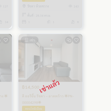
รัชดา ห้วยขวาง
127
243
พื้นที่ : 28.34 ตร.ม.
34
1
1
8
เช่า
฿14,500
าง 🌟
ดิ ออริจิ้น รัชดา – ลาดพร้าว 🌟PN-
00004298🌟
คอนโดมิเนียม