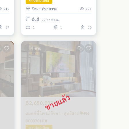
คอนโดมิเนียม
รัชดา ห้วยขวาง
219
227
พื้นที่ : 22.37 ตร.ม.
37
1
1
38
ขาย
฿2,650,000
แมกซ์ซี่ ไพรม์ รัชดา - สุทธิสาร 🌟PN-
00007010🌟
คอนโดมิเนียม