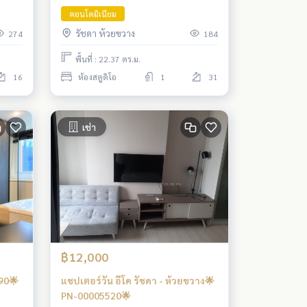
คอนโดมิเนียม
รัชดา ห้วยขวาง
274
184
พื้นที่ : 22.37 ตร.ม.
16
ห้องสตูดิโอ
1
31
เช่า
฿12,000
90🌟
แชปเตอร์วัน อีโค รัชดา - ห้วยขวาง🌟
PN-00005520🌟