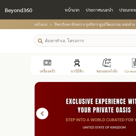
Beyond360
หน้าแรก
ประกาศแนะนำ
ประเภทอ
หน้าแรก
รัชดาภิเษก ห้วยขวาง สุทธิสาร ศูนย์วัฒนธรรม เหม่งจ๋าย
เครื่องครัว
บาร์บีคิว
ชอบออกกำลัง
Co-work