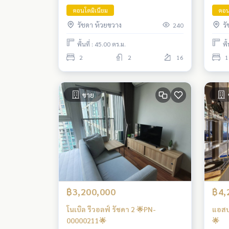
คอนโดมิเนียม
คอน
รัชดา ห้วยขวาง
ร
240
พื้นที่ : 45.00 ตร.ม.
พื
2
2
16
1
ขาย
฿3,200,000
฿4,
โนเบิล รีวอลฟ์ รัชดา 2 🌟PN-
แอสป
00000211🌟
🌟