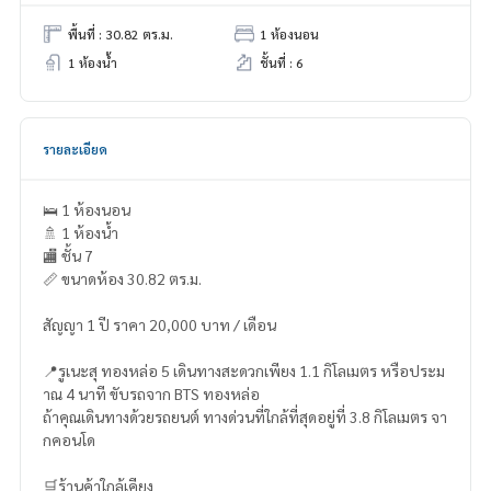
พื้นที่ : 30.82 ตร.ม.
1 ห้องนอน
1 ห้องน้ำ
ชั้นที่ : 6
รายละเอียด
🛌 1 ห้องนอน
🚿 1 ห้องน้ำ
🏬 ชั้น 7
📏 ขนาดห้อง 30.82 ตร.ม.
สัญญา 1 ปี ราคา 20,000 บาท / เดือน
📍รูเนะสุ ทองหล่อ 5 เดินทางสะดวกเพียง 1.1 กิโลเมตร หรือประม
าณ 4 นาที ขับรถจาก BTS ทองหล่อ
ถ้าคุณเดินทางด้วยรถยนต์ ทางด่วนที่ใกล้ที่สุดอยู่ที่ 3.8 กิโลเมตร จา
กคอนโด
🛒ร้านค้าใกล้เคียง