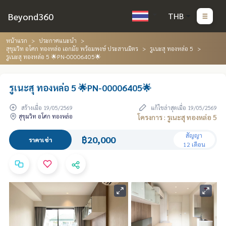
Beyond360
THB
หน้าแรก
ประกาศแนะนำ
สุขุมวิท อโศก ทองหล่อ เอกมัย พร้อมพงษ์ ประสานมิตร
รูเนะสุ ทองหล่อ 5
รูเนะสุ ทองหล่อ 5 🌟PN-00006405🌟
รูเนะสุ ทองหล่อ 5 🌟PN-00006405🌟
สร้างเมื่อ 19/05/2569
แก้ไขล่าสุดเมื่อ 19/05/2569
สุขุมวิท อโศก ทองหล่อ
โครงการ : รูเนะสุ ทองหล่อ 5
สัญญา
฿20,000
ราคาเช่า
12 เดือน