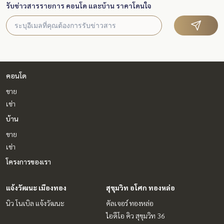
รับข่าวสารรายการ คอนโด และบ้าน ราคาโดนใจ
คอนโด
ขาย
เช่า
บ้าน
ขาย
เช่า
โครงการของเรา
แจ้งวัฒนะ เมืองทอง
สุขุมวิท อโศก ทองหล่อ
นิว โนเบิล แจ้งวัฒนะ
คัลเจอร์ ทองหล่อ
ไอดีโอ คิว สุขุมวิท 36