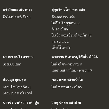
แจ้งวัฒนะ เมืองทอง
สุขุมวิท อโศก ทองหล่อ
นิว โนเบิล แจ้งวัฒนะ
คัลเจอร์ ทองหล่อ
ไอดีโอ คิว สุขุมวิท 36
ดิ เอส อโศก
โนเบิล แอมเบียนส์ สุขุมวิท 42
มารุ เอกมัย 2
เอ็กซ์ที เอกมัย
บางนา แบริ่ง ลาซาล
พระราม 9 เพชรบุรีตัดใหม่ RCA
เอ สเปซ เมกา
ไลฟ์ อโศก - พระราม 9
เดอะ เบส การ์เดน - พระราม 9
อ่อนนุช อุดมสุข
คลองเตย กล้วยน้ำไท
เดอะ ไลน์ สุขุมวิท 71
ไลฟ์ พระราม 4 - อโศก
เดอะ เบส พาร์ค เวสต์
บางซื่อ วงศ์สว่าง เตาปูน
วิทยุ ชิดลม หลังสวน