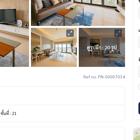
ดูรูปอีก : 20 รูป
Ref no. PN-00007034
ชั้นที่ : 21