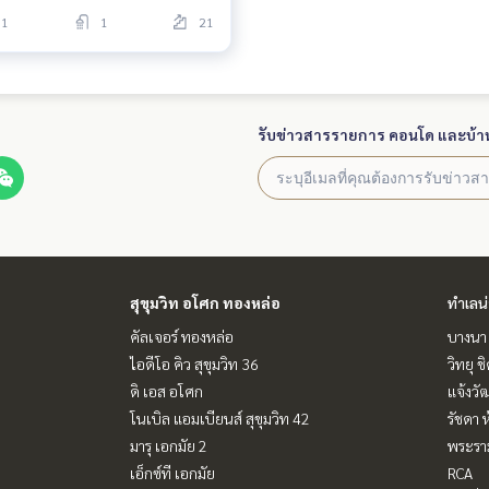
1
1
21
รับข่าวสารรายการ คอนโด และบ้า
สุขุมวิท อโศก ทองหล่อ
ทำเลน
คัลเจอร์ ทองหล่อ
บางนา 
ไอดีโอ คิว สุขุมวิท 36
วิทยุ 
ดิ เอส อโศก
แจ้งวั
โนเบิล แอมเบียนส์ สุขุมวิท 42
รัชดา 
มารุ เอกมัย 2
พระราม
เอ็กซ์ที เอกมัย
RCA