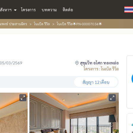
สังหาฯ
โครงการ
บทความ
ติดต่อ
้อมพงษ์ ประสานมิตร
โนเบิล รีวิล
โนเบิล รีวิล🌟PN-00007034🌟
่อ 05/03/2569
สุขุมวิท อโศก ทองหล่อ
โครงการ : โนเบิล รีวิล
สัญญา
12 เดือน