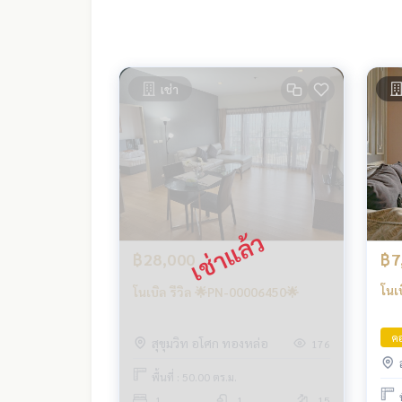
เช่า
฿28,000
฿7
โนเ
โนเบิล รีวิล 🌟PN-00006450🌟
คอ
สุขุมวิท อโศก ทองหล่อ
176
พื้นที่ : 50.00 ตร.ม.
1
1
15