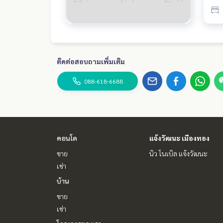
ติดต่อสอบถามเพิ่มเติม
088-618-6688
คอนโด
แจ้งวัฒนะ เมืองทอง
ขาย
นิว โนเบิล แจ้งวัฒนะ
เช่า
บ้าน
ขาย
เช่า