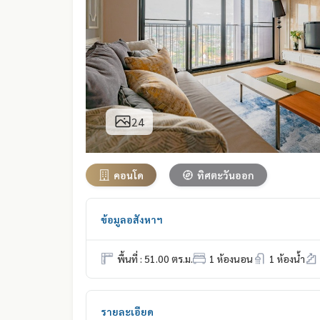
24
คอนโด
ทิศตะวันออก
ข้อมูลอสังหาฯ
พื้นที่ : 51.00 ตร.ม.
1 ห้องนอน
1 ห้องน้ำ
รายละเอียด