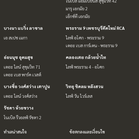
โนเบิล แอมเบียนส์ สุขุมวิท 42
มารุ เอกมัย 2
เอ็กซ์ที เอกมัย
บางนา แบริ่ง ลาซาล
พระราม 9 เพชรบุรีตัดใหม่ RCA
เอ สเปซ เมกา
ไลฟ์ อโศก - พระราม 9
เดอะ เบส การ์เดน - พระราม 9
อ่อนนุช อุดมสุข
คลองเตย กล้วยน้ำไท
เดอะ ไลน์ สุขุมวิท 71
ไลฟ์ พระราม 4 - อโศก
เดอะ เบส พาร์ค เวสต์
บางซื่อ วงศ์สว่าง เตาปูน
วิทยุ ชิดลม หลังสวน
เดอะ ไลน์ วงศ์สว่าง
ไลฟ์ วัน ไวร์เลส
รัชดา ห้วยขวาง
โนเบิล รีวอลฟ์ รัชดา 2
ทำเลน่าสนใจ
ข้อตกลงและเงื่อนไข