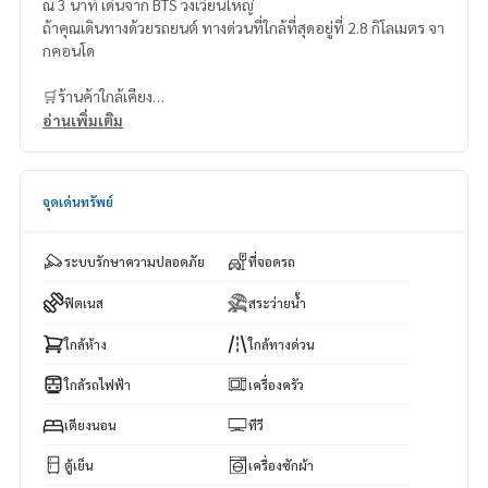
ณ 3 นาที เดินจาก BTS วงเวียนใหญ่
ถ้าคุณเดินทางด้วยรถยนต์ ทางด่วนที่ใกล้ที่สุดอยู่ที่ 2.8 กิโลเมตร จา
กคอนโด
🛒ร้านค้าใกล้เคียง
เทสโก้ โลตัส เอ๊กเพรส ห่างจากคอนโด 840 เมตร (ขับรถ 9 นาที)
อ่านเพิ่มเติม
สยามรัตนาซุปเปอร์มาร์เก็ต – 940 เมตร (ขับรถ 9 นาที)
ห้างสรรพสินค้าเมอร์รี่คิงส์ – 1 กิโลเมตร (ขับรถ 9 นาที)
ห้างสรรพสินค้าโรบินสัน (ลาดหญ้า) – 1 กิโลเมตร (ขับรถ 11 นาที)
จุดเด่นทรัพย์
ท็อปส์ซุปเปอร์มาร์เก็ต (ลาดหญ้า) – 1 กิโลเมตร (ขับรถ 11 นาที)
ระบบรักษาความปลอดภัย
ที่จอดรถ
ฟิตเนส
สระว่ายน้ำ
ใกล้ห้าง
ใกล้ทางด่วน
ใกล้รถไฟฟ้า
เครื่องครัว
เตียงนอน
ทีวี
ตู้เย็น
เครื่องซักผ้า