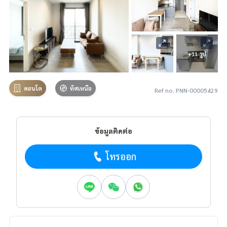
+11 รูป
คอนโด
ทิศเหนือ
Ref no. PNN-00005429
ข้อมูลติดต่อ
โทรออก