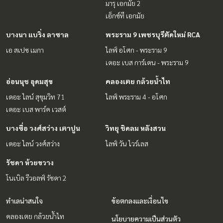
มารุ เอกมัย 2
เอ็กซ์ที เอกมัย
บางนา แบริ่ง ลาซาล
พระราม 9 เพชรบุรีตัดใหม่ RCA
เอ สเปซ เมกา
ไลฟ์ อโศก - พระราม 9
เดอะ เบส การ์เดน - พระราม 9
อ่อนนุช อุดมสุข
คลองเตย กล้วยน้ำไท
เดอะ ไลน์ สุขุมวิท 71
ไลฟ์ พระราม 4 - อโศก
เดอะ เบส พาร์ค เวสต์
บางซื่อ วงศ์สว่าง เตาปูน
วิทยุ ชิดลม หลังสวน
เดอะ ไลน์ วงศ์สว่าง
ไลฟ์ วัน ไวร์เลส
รัชดา ห้วยขวาง
โนเบิล รีวอลฟ์ รัชดา 2
ทำเลน่าสนใจ
ข้อตกลงและเงื่อนไข
คลองเตย กล้วยน้ำไท
นโยบายความเป็นส่วนตัว