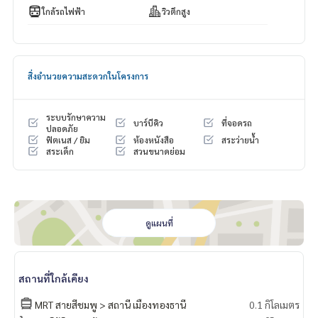
ใกล้รถไฟฟ้า
วิวตึกสูง
สิ่งอำนวยความสะดวกในโครงการ
ระบบรักษาความ
บาร์บีคิว
ที่จอดรถ
ปลอดภัย
ฟิตเนส / ยิม
ห้องหนังสือ
สระว่ายน้ำ
สระเด็ก
สวนขนาดย่อม
ดูแผนที่
สถานที่ใกล้เคียง
MRT สายสีชมพู > สถานี เมืองทองธานี
0.1 กิโลเมตร