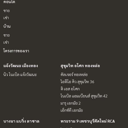
คอนโด
ขาย
เช่า
บ้าน
ขาย
เช่า
โครงการของเรา
แจ้งวัฒนะ เมืองทอง
สุขุมวิท อโศก ทองหล่อ
นิว โนเบิล แจ้งวัฒนะ
คัลเจอร์ ทองหล่อ
ไอดีโอ คิว สุขุมวิท 36
ดิ เอส อโศก
โนเบิล แอมเบียนส์ สุขุมวิท 42
มารุ เอกมัย 2
เอ็กซ์ที เอกมัย
บางนา แบริ่ง ลาซาล
พระราม 9 เพชรบุรีตัดใหม่ RCA