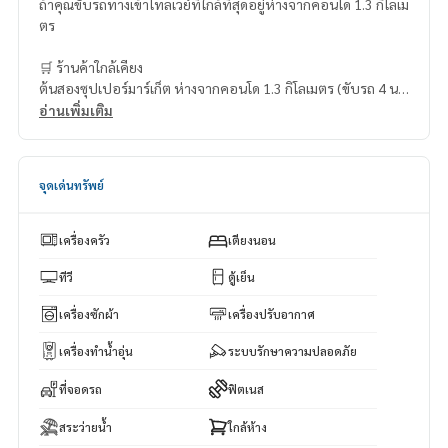
ถ้าคุณขับรถทางเข้าโทลเวย์ที่ใกล้ที่สุดอยู่ห่างจากคอนโด 1.3 กิโลเม
ตร
🛒 ร้านค้าใกล้เคียง
ต้นสองซุปเปอร์มาร์เก็ต ห่างจากคอนโด 1.3 กิโลเมตร (ขับรถ 4 นา
ที)
อ่านเพิ่มเติม
ไทยมาร์ท – 1.4 กิโลเมตร (ขับรถ 4 นาที)
บิ๊กซี แจ้งวัฒนะ – 1.5 กิโลเมตร (ขับรถ 7 นาที)
ดิอเวนิวแจ้งวัฒนะ – 1.7 กิโลเมตร (ขับรถ 8 นาที)
จุดเด่นทรัพย์
วิลล่ามาร์เก็ต (แจ้งวัฒนะ) – 1.7 กิโลเมตร (ขับรถ 8 นาที)
☎️ Contact us now
เครื่องครัว
เตียงนอน
💬 Line ID: @throneproperty
📲 Tel./WhatsApp:
(+66)88-618-6688
ทีวี
ตู้เย็น
📲 WeChat: ThroneBkk
เครื่องซักผ้า
เครื่องปรับอากาศ
เครื่องทำน้ำอุ่น
ระบบรักษาความปลอดภัย
ที่จอดรถ
ฟิตเนส
สระว่ายน้ำ
ใกล้ห้าง