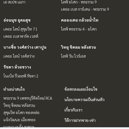
เอ สเปซ เมกา
ไลฟ์ อโศก - พระราม 9
เดอะ เบส การ์เดน - พระราม 9
อ่อนนุช อุดมสุข
คลองเตย กล้วยน้ำไท
เดอะ ไลน์ สุขุมวิท 71
ไลฟ์ พระราม 4 - อโศก
เดอะ เบส พาร์ค เวสต์
บางซื่อ วงศ์สว่าง เตาปูน
วิทยุ ชิดลม หลังสวน
เดอะ ไลน์ วงศ์สว่าง
ไลฟ์ วัน ไวร์เลส
รัชดา ห้วยขวาง
โนเบิล รีวอลฟ์ รัชดา 2
ทำเลน่าสนใจ
ข้อตกลงและเงื่อนไข
พระราม 9 เพชรบุรีตัดใหม่ RCA
นโยบายความเป็นส่วนตัว
วิทยุ ชิดลม หลังสวน
เกี่ยวกับเรา
สุขุมวิท อโศก ทองหล่อ
แจ้งวัฒนะ เมืองทอง
วิธีการฝากขาย-เช่า
บางนา แบริ่ง ลาซาล