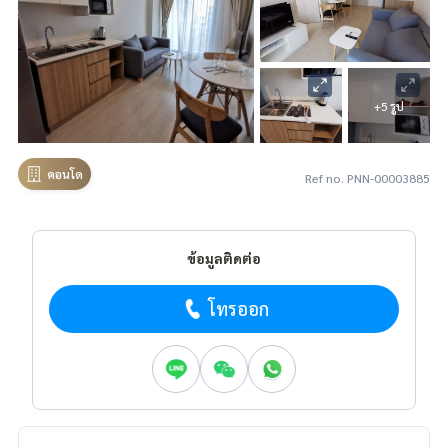
+5 รูป
คอนโด
Ref no. PNN-00003885
ข้อมูลติดต่อ
โทรออก