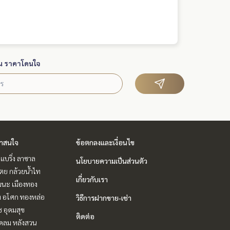
น ราคาโดนใจ
่าสนใจ
ข้อตกลงและเงื่อนไข
แบริ่ง ลาซาล
นโยบายความเป็นส่วนตัว
ตย กล้วยน้ำไท
เกี่ยวกับเรา
ฒนะ เมืองทอง
ิท อโศก ทองหล่อ
วิธีการฝากขาย-เช่า
ช อุดมสุข
ติดต่อ
ชิดลม หลังสวน