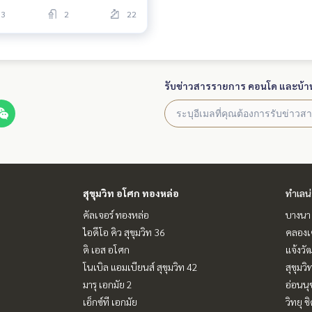
3
2
22
รับข่าวสารรายการ คอนโด และบ้า
สุขุมวิท อโศก ทองหล่อ
ทำเลน
คัลเจอร์ ทองหล่อ
บางนา 
ไอดีโอ คิว สุขุมวิท 36
คลองเ
ดิ เอส อโศก
แจ้งวั
โนเบิล แอมเบียนส์ สุขุมวิท 42
สุขุมว
มารุ เอกมัย 2
อ่อนนุ
เอ็กซ์ที เอกมัย
วิทยุ 