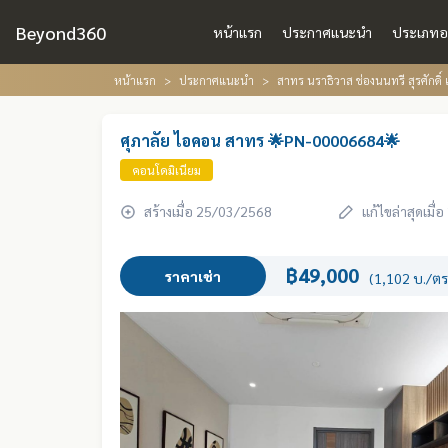
Beyond360
หน้าแรก
ประกาศแนะนำ
ประเภทอ
หน้าแรก
ประกาศแนะนำ
สาทร นราธิวาส ช่องนนทรี สุรศักดิ์ 
ศุภาลัย ไอคอน สาทร 🌟PN-00006684🌟
คอนโดมิเนียม
สร้างเมื่อ 25/03/2568
แก้ไขล่าสุดเมื
฿49,000
ราคาเช่า
(1,102 บ./ตร