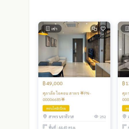
เช่า
฿49,000
฿1
ศุภาลัย ไอคอน สาทร 🌟PN-
ศุภ
00006685🌟
000
คอนโดมิเนียม
คอ
สาทร นราธิวาส
252
พื้นที่ : 44.45 ตร.ม.