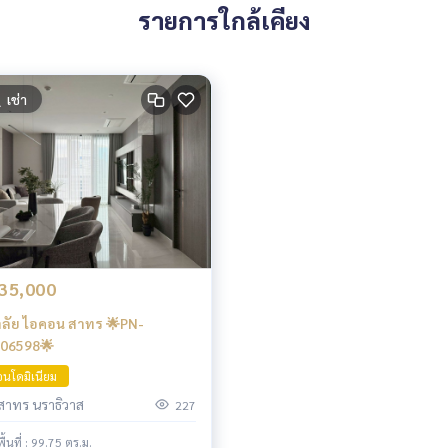
รายการใกล้เคียง
เช่า
35,000
าลัย ไอคอน สาทร 🌟PN-
06598🌟
นโดมิเนียม
สาทร นราธิวาส
227
พื้นที่ : 99.75 ตร.ม.