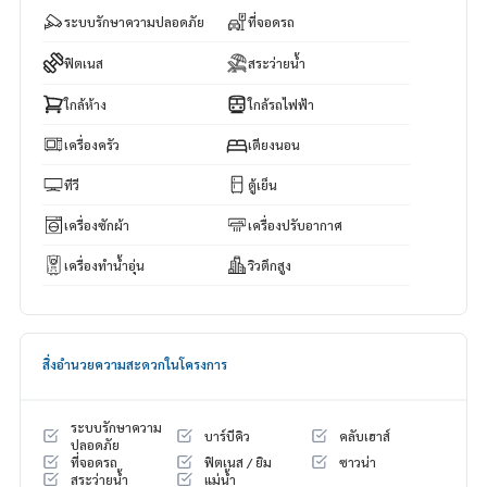
ระบบรักษาความปลอดภัย
ที่จอดรถ
ฟิตเนส
สระว่ายน้ำ
ใกล้ห้าง
ใกล้รถไฟฟ้า
เครื่องครัว
เตียงนอน
ทีวี
ตู้เย็น
เครื่องซักผ้า
เครื่องปรับอากาศ
เครื่องทำน้ำอุ่น
วิวตึกสูง
สิ่งอำนวยความสะดวกในโครงการ
ระบบรักษาความ
บาร์บีคิว
คลับเฮาส์
ปลอดภัย
ที่จอดรถ
ฟิตเนส / ยิม
ซาวน่า
สระว่ายน้ำ
แม่น้ำ