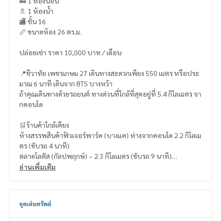
🛌 1 ห้องนอน
🚿 1 ห้องน้ำ
🏬 ชั้น 16
📏 ขนาดห้อง 26 ตร.ม.
ปล่อยเช่า ราคา 10,000 บาท / เดือน
📍ชีวาทัย เพชรเกษม 27 เดินทางสะดวกเพียง 550 เมตร หรือประ
มาณ 6 นาที เดินจาก BTS บางหว้า
ถ้าคุณเดินทางด้วยรถยนต์ ทางด่วนที่ใกล้ที่สุดอยู่ที่ 5.4 กิโลเมตร จา
กคอนโด
🛒ร้านค้าใกล้เคียง
ห้างสรรพสินค้าฟิวเจอร์พาร์ค (บางแค) ห่างจากคอนโด 2.2 กิโลเม
ตร (ขับรถ 4 นาที)
ตลาดโลตัส (กัลปพฤกษ์) – 2.3 กิโลเมตร (ขับรถ 9 นาที)
ซีคอน บางแค – 2.5 กิโลเมตร (ขับรถ 6 นาที)
อ่านเพิ่มเติม
ท็อปส์ซุปเปอร์มาร์เก็ต (แวร์ซายจรัญสนิทวงศ์) – 3.6 กิโลเมตร (ขั
บรถ 11 นาที)
ศูนย์การค้าไทยช่วยไทยพลาซ่า – 3.8 กิโลเมตร (ขับรถ 13 นาที)
จุดเด่นทรัพย์