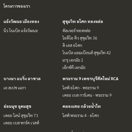
โครงการของเรา
แจ้งวัฒนะ เมืองทอง
สุขุมวิท อโศก ทองหล่อ
นิว โนเบิล แจ้งวัฒนะ
คัลเจอร์ ทองหล่อ
ไอดีโอ คิว สุขุมวิท 36
ดิ เอส อโศก
โนเบิล แอมเบียนส์ สุขุมวิท 42
มารุ เอกมัย 2
เอ็กซ์ที เอกมัย
บางนา แบริ่ง ลาซาล
พระราม 9 เพชรบุรีตัดใหม่ RCA
เอ สเปซ เมกา
ไลฟ์ อโศก - พระราม 9
เดอะ เบส การ์เดน - พระราม 9
อ่อนนุช อุดมสุข
คลองเตย กล้วยน้ำไท
เดอะ ไลน์ สุขุมวิท 71
ไลฟ์ พระราม 4 - อโศก
เดอะ เบส พาร์ค เวสต์