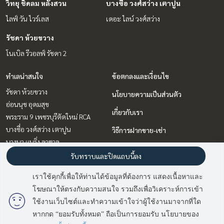
วิทยุ ชิดลม หลังสวน
บางซื่อ วงศ์สว่าง เตาปูน
ไลฟ์ วัน ไวร์เลส
เดอะ ไลน์ วงศ์สว่าง
รัชดา ห้วยขวาง
โนเบิล รีวอลฟ์ รัชดา 2
ทำเลน่าสนใจ
ข้อตกลงและเงื่อนไข
รัชดา ห้วยขวาง
นโยบายความเป็นส่วนตัว
อ่อนนุช อุดมสุข
เกี่ยวกับเรา
พระราม 9 เพชรบุรีตัดใหม่ RCA
บางซื่อ วงศ์สว่าง เตาปูน
วิธีการฝากขาย-เช่า
บางนา แบริ่ง ลาซาล
ติดต่อ
วิทยุ ชิดลม หลังสวน
รับทราบและปิดแถบนี้ลง
คลองเตย กล้วยน้ำไท
เราใช้คุกกี้เพื่อให้ท่านได้ข้อมูลที่ต้องการ แสดงเนื้อหาและ
แจ้งวัฒนะ เมืองทอง
โฆษณาให้ตรงกับความสนใจ รวมถึงเพื่อวิเคราะห์การเข้า
มี
2
คนกำลังดูประกาศนี้
สุขุมวิท อโศก ทองหล่อ
ใช้งานเว็บไซต์และทำความเข้าใจว่าผู้ใช้งานมาจากที่ใด
หากกด “ยอมรับทั้งหมด” ถือเป็นการยอมรับ นโยบายของ
Sold Out