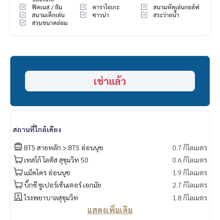
ฟิตเนส / ยิม
คาราโอเกะ
สนามหัดเล่นกอล์ฟ
สนามเด็กเล่น
ซาวน่า
สระว่ายน้ำ
สวนขนาดย่อม
เช่าแล้ว
สถานที่ใกล้เคียง
BTS สายหลัก > BTS อ่อนนุช
0.7 กิโลเมตร
เทสโก้ โลตัส สุขุมวิท 50
0.6 กิโลเมตร
แม็คโคร อ่อนนุช
1.9 กิโลเมตร
บิ๊กซี ซูเปอร์เซ็นเตอร์ เอกมัย
2.7 กิโลเมตร
โรงพยาบาลสุขุมวิท
1.8 กิโลเมตร
แสดงเพิ่มเติม