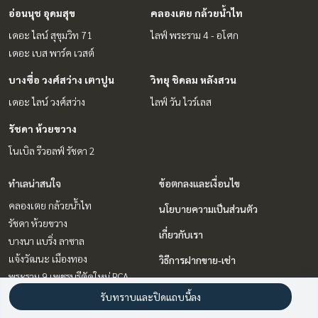
อ่อนนุช อุดมสุข
คลองเตย กล้วยน้ำไท
เดอะ ไลน์ สุขุมวิท 71
ไลฟ์ พระราม 4 - อโศก
เดอะ เบส พาร์ค เวสต์
บางซื่อ วงศ์สว่าง เตาปูน
วิทยุ ชิดลม หลังสวน
เดอะ ไลน์ วงศ์สว่าง
ไลฟ์ วัน ไวร์เลส
รัชดา ห้วยขวาง
โนเบิล รีวอลฟ์ รัชดา 2
ทำเลน่าสนใจ
ข้อตกลงและเงื่อนไข
คลองเตย กล้วยน้ำไท
นโยบายความเป็นส่วนตัว
รัชดา ห้วยขวาง
เกี่ยวกับเรา
บางนา แบริ่ง ลาซาล
แจ้งวัฒนะ เมืองทอง
วิธีการฝากขาย-เช่า
พระราม 9 เพชรบุรีตัดใหม่ RCA
ติดต่อ
วิทยุ ชิดลม หลังสวน
รับทราบและปิดแถบนี้ลง
สุขุมวิท อโศก ทองหล่อ