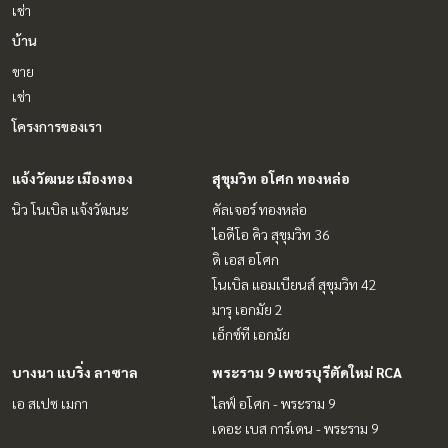
เช่า
บ้าน
ขาย
เช่า
โครงการของเรา
แจ้งวัฒนะ เมืองทอง
สุขุมวิท อโศก ทองหล่อ
นิว โนเบิล แจ้งวัฒนะ
คัลเจอร์ ทองหล่อ
ไอดีโอ คิว สุขุมวิท 36
ดิ เอส อโศก
โนเบิล แอมเบียนส์ สุขุมวิท 42
มารุ เอกมัย 2
เอ็กซ์ที เอกมัย
บางนา แบริ่ง ลาซาล
พระราม 9 เพชรบุรีตัดใหม่ RCA
เอ สเปซ เมกา
ไลฟ์ อโศก - พระราม 9
เดอะ เบส การ์เดน - พระราม 9