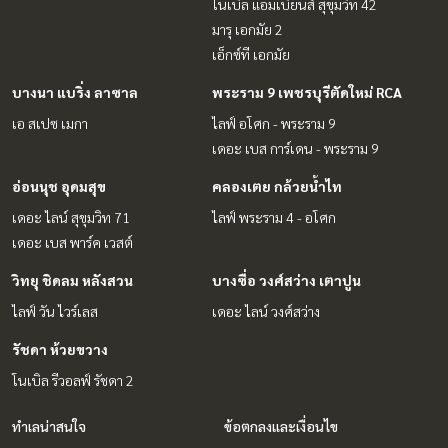
โนเบิล แอมเบียนส์ สุขุมวิท 42
มารุ เอกมัย 2
เอ็กซ์ที เอกมัย
บางนา แบริ่ง ลาซาล
พระราม 9 เพชรบุรีตัดใหม่ RCA
เอ สเปซ เมกา
ไลฟ์ อโศก - พระราม 9
เดอะ เบส การ์เดน - พระราม 9
อ่อนนุช อุดมสุข
คลองเตย กล้วยน้ำไท
เดอะ ไลน์ สุขุมวิท 71
ไลฟ์ พระราม 4 - อโศก
เดอะ เบส พาร์ค เวสต์
วิทยุ ชิดลม หลังสวน
บางซื่อ วงศ์สว่าง เตาปูน
ไลฟ์ วัน ไวร์เลส
เดอะ ไลน์ วงศ์สว่าง
รัชดา ห้วยขวาง
โนเบิล รีวอลฟ์ รัชดา 2
ทำเลน่าสนใจ
ข้อตกลงและเงื่อนไข