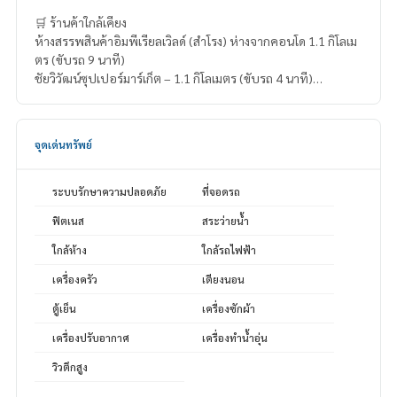
🛒 ร้านค้าใกล้เคียง
ห้างสรรพสินค้าอิมพีเรียลเวิลด์ (สำโรง) ห่างจากคอนโด 1.1 กิโลเม
ตร (ขับรถ 9 นาที)
ชัยวิวัฒน์ซุปเปอร์มาร์เก็ต – 1.1 กิโลเมตร (ขับรถ 4 นาที)
ซุปเปอร์สโตร์ – 3.2 กิโลเมตร (ขับรถ 9 นาที)
สยามพาราไดซ์ไนท์บาซาร์ – 3.7 กิโลเมตร (ขับรถ 9 นาที)
สรรพกิจซุปเปอร์มาร์เก็ต – 3.7 กิโลเมตร (ขับรถ 10 นาที)
จุดเด่นทรัพย์
ระบบรักษาความปลอดภัย
ที่จอดรถ
ฟิตเนส
สระว่ายน้ำ
ใกล้ห้าง
ใกล้รถไฟฟ้า
เครื่องครัว
เตียงนอน
ตู้เย็น
เครื่องซักผ้า
เครื่องปรับอากาศ
เครื่องทำน้ำอุ่น
วิวตึกสูง