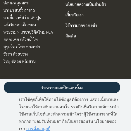
อ่อนนุช อุดมสุข
นโยบายความเป็นส่วนตัว
บางนา แบริ่ง ลาซาล
เกี่ยวกับเรา
บางซื่อ วงศ์สว่าง เตาปูน
แจ้งวัฒนะ เมืองทอง
วิธีการฝากขาย-เช่า
พระราม 9 เพชรบุรีตัดใหม่ RCA
ติดต่อ
คลองเตย กล้วยน้ำไท
สุขุมวิท อโศก ทองหล่อ
รัชดา ห้วยขวาง
วิทยุ ชิดลม หลังสวน
Power by
Livinginsider.com
รับทราบและปิดแถบนี้ลง
เราใช้คุกกี้เพื่อให้ท่านได้ข้อมูลที่ต้องการ แสดงเนื้อหาและ
โฆษณาให้ตรงกับความสนใจ รวมถึงเพื่อวิเคราะห์การเข้า
ใช้งานเว็บไซต์และทำความเข้าใจว่าผู้ใช้งานมาจากที่ใด
มี
2
คนกำลังดูประกาศนี้
หากกด “ยอมรับทั้งหมด” ถือเป็นการยอมรับ นโยบายของ
ติดต่อสอบถาม
เรา
การตั้งค่าคุกกี้