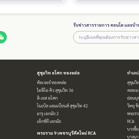
รับข่าวสารรายการ คอนโด และบ้า
สุขุมวิท อโศก ทองหล่อ
ทำเลน
คัลเจอร์ ทองหล่อ
สุขุมว
ไอดีโอ คิว สุขุมวิท 36
คลองเ
ดิ เอส อโศก
อ่อนนุ
โนเบิล แอมเบียนส์ สุขุมวิท 42
วิทยุ 
มารุ เอกมัย 2
พระราม
เอ็กซ์ที เอกมัย
RCA
บางซื่อ
พระราม 9 เพชรบุรีตัดใหม่ RCA
บางนา 