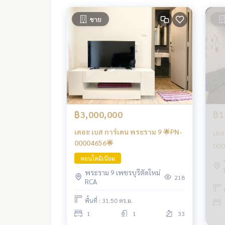
ขาย
฿3,000,000
฿1
เดอะ เบส การ์เดน พระราม 9 🌟PN-
เดอ
00004656🌟
000
คอนโดมิเนียม
พระราม 9 เพชรบุรีตัดใหม่
218
RCA
พื้นที่ : 31.50 ตร.ม.
1
1
33