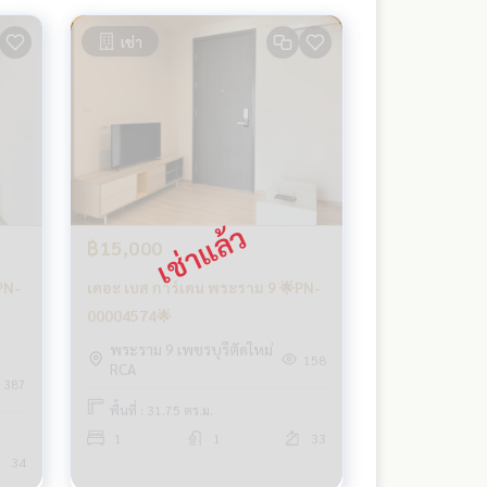
เช่า
฿15,000
PN-
เดอะ เบส การ์เดน พระราม 9 🌟PN-
00004574🌟
พระราม 9 เพชรบุรีตัดใหม่
158
RCA
387
พื้นที่ : 31.75 ตร.ม.
1
1
33
34