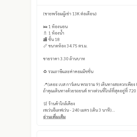
(ขายพร้อมผู้เช่า 13K ต่อเดือน)
🛌 1 ห้องนอน
🚿 1 ห้องน้ำ
🏬 ชั้น 18
📏 ขนาดห้อง 34.75 ตร.ม.
ขายราคา 3.30 ล้านบาท
♻️ รวมภาษีและค่าคอมมิชชั่น
📍(เดอะ เบส การ์เดน พระราม 9) เดินทางสะดวกเพีย
ถ้าคุณเดินทางด้วยรถยนต์ ทางด่วนที่ใกล้ที่สุดอยู่ที่ 
🛒 ร้านค้าใกล้เคียง
เซเว่นอีเลฟเว่น - 240 เมตร (เดิน 3 นาที)
ฟู้ดแลนด์ หัวหมาก - 500 เมตร (เดิน 6 นาที)
อ่านเพิ่มเติม
เคเอฟซี รามคำแหง – 550 เมตร (เดิน 6 นาที)
ท็อปส์ เดลี่ สาขารามคำแหง 8 – 700 เมตร (เดิน 8 นาที
เดอะมอลล์ รามคำแหง – 850 เมตร (เดิน 8 นาที)