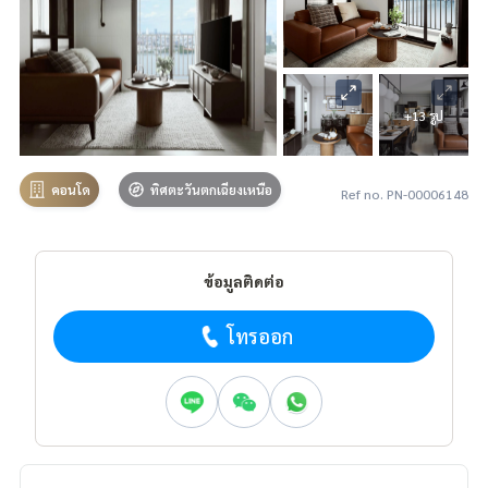
+13 รูป
คอนโด
ทิศตะวันตกเฉียงเหนือ
Ref no. PN-00006148
ข้อมูลติดต่อ
โทรออก