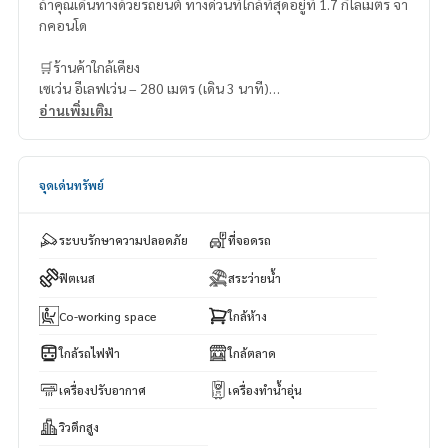
ถ้าคุณเดินทางด้วยรถยนต์ ทางด่วนที่ใกล้ที่สุดอยู่ที่ 1.7 กิโลเมตร จา
กคอนโด
🛒ร้านค้าใกล้เคียง
เซเว่น อีเลฟเว่น – 280 เมตร (เดิน 3 นาที)
โลตัส บางปะกอก – 2.9 กิโลเมตร (ขับรถ 9 นาที)
อ่านเพิ่มเติม
ตลาดสดบางปะกอก – 3 กิโลเมตร (ขับรถ 10 นาที)
บิ๊กซี ซูเปอร์เซ็นเตอร์ บางปะกอก – 4 กิโลเมตร (ขับรถ 15 นาที)
ตลาดอินดี้ ดาวคะนอง – 6.6 กิโลเมตร (ขับรถ 20 นาที)
จุดเด่นทรัพย์
ระบบรักษาความปลอดภัย
ที่จอดรถ
ฟิตเนส
สระว่ายน้ำ
Co-working space
ใกล้ห้าง
ใกล้รถไฟฟ้า
ใกล้ตลาด
เครื่องปรับอากาศ
เครื่องทำน้ำอุ่น
วิวตึกสูง