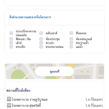
สิ่งอำนวยความสะดวกในโครงการ
ระบบรักษาความ
คลับเฮาส์
ที่จอดรถ
ปลอดภัย
ฟิตเนส / ยิม
ห้องประชุม
ห้องเล่นเกมส์
เล้าจ์
ซาวน่า
สระว่ายน้ำ
สระเด็ก
สวนขนาดย่อม
แม่น้ำ
ดูแผนที่
สถานที่ใกล้เคียง
โรงพยาบาล ราษฎร์บูรณะ
1.6 กิโลเมตร
โรงพยาบาล สุขสวัสดิ์
1.8 กิโลเมตร