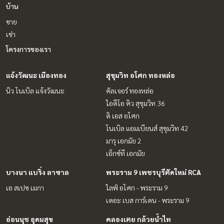
บ้าน
ขาย
เช่า
โครงการของเรา
แจ้งวัฒนะ เมืองทอง
สุขุมวิท อโศก ทองหล่อ
นิว โนเบิล แจ้งวัฒนะ
คัลเจอร์ ทองหล่อ
ไอดีโอ คิว สุขุมวิท 36
ดิ เอส อโศก
โนเบิล แอมเบียนส์ สุขุมวิท 42
มารุ เอกมัย 2
เอ็กซ์ที เอกมัย
บางนา แบริ่ง ลาซาล
พระราม 9 เพชรบุรีตัดใหม่ RCA
เอ สเปซ เมกา
ไลฟ์ อโศก - พระราม 9
เดอะ เบส การ์เดน - พระราม 9
อ่อนนุช อุดมสุข
คลองเตย กล้วยน้ำไท