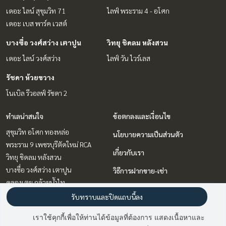
เดอะ ไลน์ สุขุมวิท 71
ไลฟ์ พระราม 4 - อโศก
เดอะ เบส พาร์ค เวสต์
บางซื่อ วงศ์สว่าง เตาปูน
วิทยุ ชิดลม หลังสวน
เดอะ ไลน์ วงศ์สว่าง
ไลฟ์ วัน ไวร์เลส
รัชดา ห้วยขวาง
โนเบิล รีวอลฟ์ รัชดา 2
ทำเลน่าสนใจ
ข้อตกลงและเงื่อนไข
สุขุมวิท อโศก ทองหล่อ
นโยบายความเป็นส่วนตัว
พระราม 9 เพชรบุรีตัดใหม่ RCA
เกี่ยวกับเรา
วิทยุ ชิดลม หลังสวน
บางซื่อ วงศ์สว่าง เตาปูน
วิธีการฝากขาย-เช่า
คลองเตย กล้วยน้ำไท
ติดต่อ
แจ้งวัฒนะ เมืองทอง
รับทราบและปิดแถบนี้ลง
บางนา แบริ่ง ลาซาล
เราใช้คุกกี้เพื่อให้ท่านได้ข้อมูลที่ต้องการ แสดงเนื้อหาและ
รัชดา ห้วยขวาง