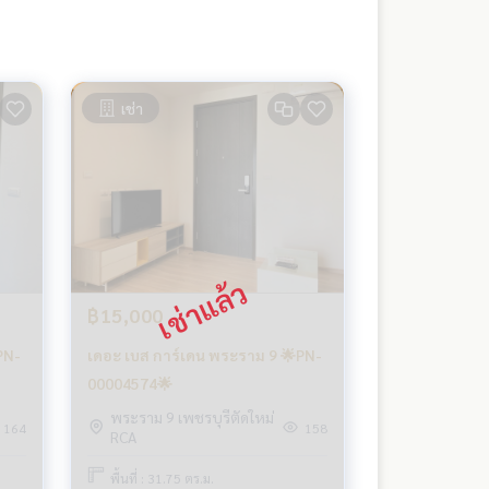
เช่า
฿15,000
PN-
เดอะ เบส การ์เดน พระราม 9 🌟PN-
00004574🌟
พระราม 9 เพชรบุรีตัดใหม่
164
158
RCA
พื้นที่ : 31.75 ตร.ม.