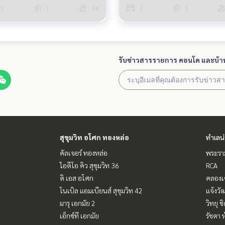
1
1
34
1
1
รับข่าวสารรายการ คอนโด และบ้า
สุขุมวิท อโศก ทองหล่อ
ทำเลน
คัลเจอร์ ทองหล่อ
พระราม
ไอดีโอ คิว สุขุมวิท 36
RCA
ดิ เอส อโศก
คลองเ
โนเบิล แอมเบียนส์ สุขุมวิท 42
แจ้งวั
มารุ เอกมัย 2
วิทยุ 
เอ็กซ์ที เอกมัย
รัชดา 