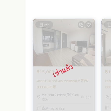
เช่า
฿15,000
฿1
เดอะ เบส การ์เดน พระราม 9 🌟PN-
เดอ
00004395🌟
000
พระราม 9 เพชรบุรีตัดใหม่
204
RCA
พื้นที่ : 35.00 ตร.ม.