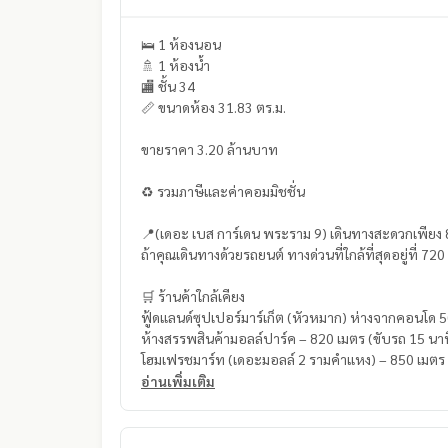
🛌 1 ห้องนอน
🚿 1 ห้องน้ำ
🏬 ชั้น 34
📏 ขนาดห้อง 31.83 ตร.ม.
ขายราคา 3.20 ล้านบาท
♻️ รวมภาษีและค่าคอมมิชชั่น
📍(เดอะ เบส การ์เดน พระราม 9) เดินทางสะดวกเพีย
ถ้าคุณเดินทางด้วยรถยนต์ ทางด่วนที่ใกล้ที่สุดอยู่ที่ 
🛒 ร้านค้าใกล้เคียง
ฟู้ดแลนด์ซุปเปอร์มาร์เก็ต (หัวหมาก) ห่างจากคอนโด 50
ห้างสรรพสินค้ามอลล์ปาร์ค – 820 เมตร (ขับรถ 15 นาท
โฮมเฟรชมาร์ท (เดอะมอลล์ 2 รามคำแหง) – 850 เมตร 
ห้างสรรพสินค้าเดอะมอลล์ (รามคำแหง 2) – 850 เมตร 
อ่านเพิ่มเติม