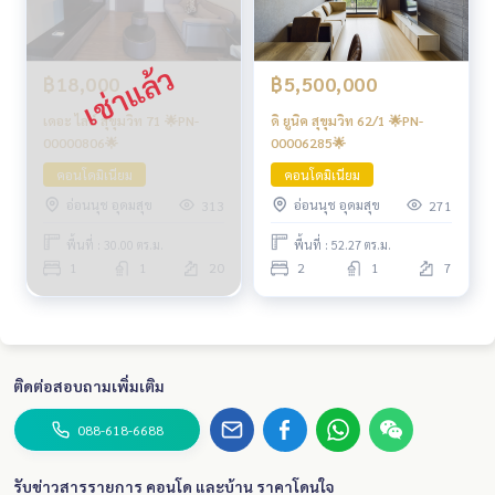
฿18,000
฿5,500,000
เดอะ ไลน์ สุขุมวิท 71 🌟PN-
ดิ ยูนิค สุขุมวิท 62/1 🌟PN-
00000806🌟
00006285🌟
คอนโดมิเนียม
คอนโดมิเนียม
อ่อนนุช อุดมสุข
อ่อนนุช อุดมสุข
313
271
พื้นที่ : 30.00 ตร.ม.
พื้นที่ : 52.27 ตร.ม.
1
1
20
2
1
7
ติดต่อสอบถามเพิ่มเติม
088-618-6688
รับข่าวสารรายการ คอนโด และบ้าน ราคาโดนใจ