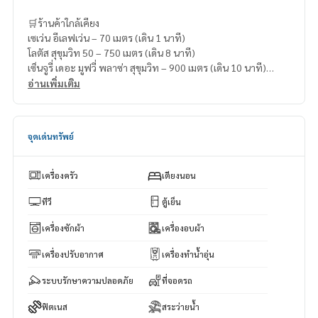
🛒ร้านค้าใกล้เคียง
เซเว่น อีเลฟเว่น – 70 เมตร (เดิน 1 นาที)
โลตัส สุขุมวิท 50 – 750 เมตร (เดิน 8 นาที)
เซ็นจูรี่ เดอะ มูฟวี่ พลาซ่า สุขุมวิท – 900 เมตร (เดิน 10 นาที)
บิ๊กซี เอ็กซ์ตร้า อ่อนนุช – 1.2 กิโลเมตร (ขับรถ 4 นาที)
อ่านเพิ่มเติม
ตลาดอ่อนนุช – 1.3 กิโลเมตร (ขับรถ 6 นาที)
จุดเด่นทรัพย์
เครื่องครัว
เตียงนอน
ทีวี
ตู้เย็น
เครื่องซักผ้า
เครื่องอบผ้า
เครื่องปรับอากาศ
เครื่องทำน้ำอุ่น
ระบบรักษาความปลอดภัย
ที่จอดรถ
ฟิตเนส
สระว่ายน้ำ