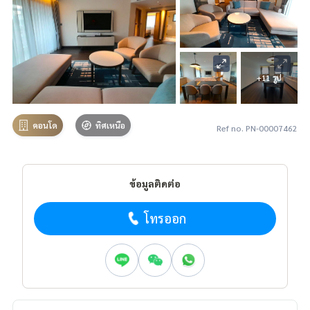
+11 รูป
คอนโด
ทิศเหนือ
Ref no. PN-00007462
ข้อมูลติดต่อ
โทรออก