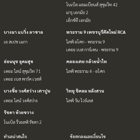
โนเบิล แอมเบียนส์ สุขุมวิท 42
มารุ เอกมัย 2
เอ็กซ์ที เอกมัย
บางนา แบริ่ง ลาซาล
พระราม 9 เพชรบุรีตัดใหม่ RCA
เอ สเปซ เมกา
ไลฟ์ อโศก - พระราม 9
เดอะ เบส การ์เดน - พระราม 9
อ่อนนุช อุดมสุข
คลองเตย กล้วยน้ำไท
เดอะ ไลน์ สุขุมวิท 71
ไลฟ์ พระราม 4 - อโศก
เดอะ เบส พาร์ค เวสต์
บางซื่อ วงศ์สว่าง เตาปูน
วิทยุ ชิดลม หลังสวน
เดอะ ไลน์ วงศ์สว่าง
ไลฟ์ วัน ไวร์เลส
รัชดา ห้วยขวาง
โนเบิล รีวอลฟ์ รัชดา 2
ทำเลน่าสนใจ
ข้อตกลงและเงื่อนไข