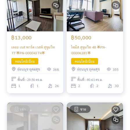
฿13,000
฿50,000
เดอะ เบส พาร์ค เวสต์ สุขุมวิท
ไซมิส สุขุมวิท 48 🌟PN-
77 🌟PN-00004374🌟
00006281🌟
คอนโดมิเนียม
คอนโดมิเนียม
อ่อนนุช อุดมสุข
อ่อนนุช อุดมสุข
368
355
พื้นที่ : 29.50 ตร.ม.
พื้นที่ : 80.61 ตร.ม.
1
1
26
2
2
30
เช่า
ขาย