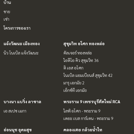
บ้าน
ขาย
เช่า
โครงการของเรา
แจ้งวัฒนะ เมืองทอง
สุขุมวิท อโศก ทองหล่อ
นิว โนเบิล แจ้งวัฒนะ
คัลเจอร์ ทองหล่อ
ไอดีโอ คิว สุขุมวิท 36
ดิ เอส อโศก
โนเบิล แอมเบียนส์ สุขุมวิท 42
มารุ เอกมัย 2
เอ็กซ์ที เอกมัย
บางนา แบริ่ง ลาซาล
พระราม 9 เพชรบุรีตัดใหม่ RCA
เอ สเปซ เมกา
ไลฟ์ อโศก - พระราม 9
เดอะ เบส การ์เดน - พระราม 9
อ่อนนุช อุดมสุข
คลองเตย กล้วยน้ำไท