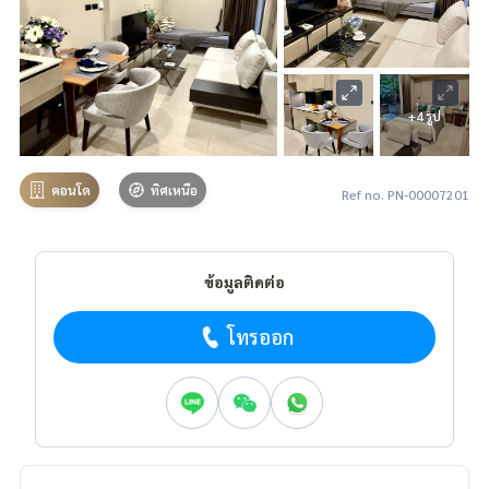
+4 รูป
คอนโด
ทิศเหนือ
Ref no. PN-00007201
ข้อมูลติดต่อ
โทรออก