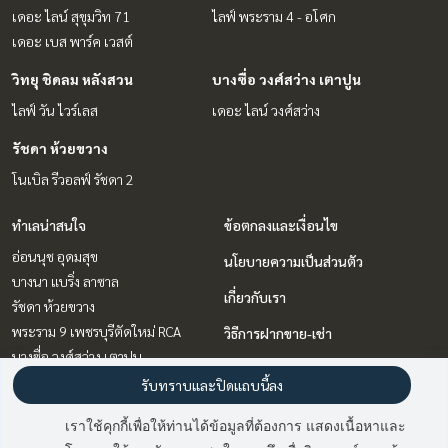
เดอะ ไลน์ สุขุมวิท 71
ไลฟ์ พระราม 4 - อโศก
เดอะ เบส พาร์ค เวสต์
วิทยุ ชิดลม หลังสวน
บางซื่อ วงศ์สว่าง เตาปูน
ไลฟ์ วัน ไวร์เลส
เดอะ ไลน์ วงศ์สว่าง
รัชดา ห้วยขวาง
โนเบิล รีวอลฟ์ รัชดา 2
ทำเลน่าสนใจ
ข้อตกลงและเงื่อนไข
อ่อนนุช อุดมสุข
นโยบายความเป็นส่วนตัว
บางนา แบริ่ง ลาซาล
เกี่ยวกับเรา
รัชดา ห้วยขวาง
พระราม 9 เพชรบุรีตัดใหม่ RCA
วิธีการฝากขาย-เช่า
บางซื่อ วงศ์สว่าง เตาปูน
ติดต่อ
สุขุมวิท อโศก ทองหล่อ
รับทราบและปิดแถบนี้ลง
คลองเตย กล้วยน้ำไท
เราใช้คุกกี้เพื่อให้ท่านได้ข้อมูลที่ต้องการ แสดงเนื้อหาและ
แจ้งวัฒนะ เมืองทอง