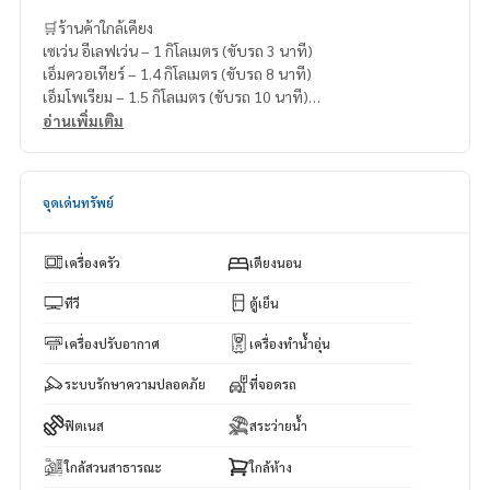
🛒ร้านค้าใกล้เคียง
เซเว่น อีเลฟเว่น – 1 กิโลเมตร (ขับรถ 3 นาที)
เอ็มควอเทียร์ – 1.4 กิโลเมตร (ขับรถ 8 นาที)
เอ็มโพเรียม – 1.5 กิโลเมตร (ขับรถ 10 นาที)
เอ็มสเฟียร์ – 1.9 กิโลเมตร (ขับรถ 12 นาที)
อ่านเพิ่มเติม
เทอร์มินอล 21 อโศก – 2.3 กิโลเมตร (ขับรถ 14 นาที)
จุดเด่นทรัพย์
เครื่องครัว
เตียงนอน
ทีวี
ตู้เย็น
เครื่องปรับอากาศ
เครื่องทำน้ำอุ่น
ระบบรักษาความปลอดภัย
ที่จอดรถ
ฟิตเนส
สระว่ายน้ำ
ใกล้สวนสาธารณะ
ใกล้ห้าง