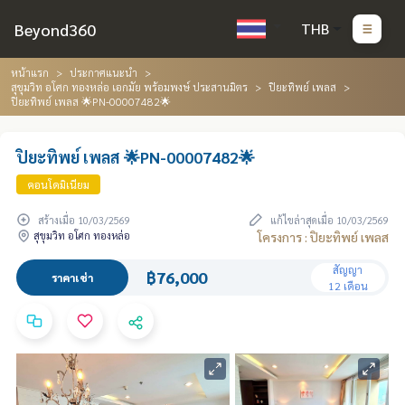
Beyond360
THB
หน้าแรก
ประกาศแนะนำ
สุขุมวิท อโศก ทองหล่อ เอกมัย พร้อมพงษ์ ประสานมิตร
ปิยะทิพย์ เพลส
ปิยะทิพย์ เพลส 🌟PN-00007482🌟
ปิยะทิพย์ เพลส 🌟PN-00007482🌟
คอนโดมิเนียม
สร้างเมื่อ 10/03/2569
แก้ไขล่าสุดเมื่อ 10/03/2569
สุขุมวิท อโศก ทองหล่อ
โครงการ : ปิยะทิพย์ เพลส
สัญญา
฿76,000
ราคาเช่า
12 เดือน