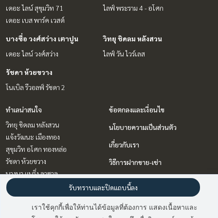
เดอะ ไลน์ สุขุมวิท 71
ไลฟ์ พระราม 4 - อโศก
เดอะ เบส พาร์ค เวสต์
บางซื่อ วงศ์สว่าง เตาปูน
วิทยุ ชิดลม หลังสวน
เดอะ ไลน์ วงศ์สว่าง
ไลฟ์ วัน ไวร์เลส
รัชดา ห้วยขวาง
โนเบิล รีวอลฟ์ รัชดา 2
ทำเลน่าสนใจ
ข้อตกลงและเงื่อนไข
วิทยุ ชิดลม หลังสวน
นโยบายความเป็นส่วนตัว
แจ้งวัฒนะ เมืองทอง
เกี่ยวกับเรา
สุขุมวิท อโศก ทองหล่อ
รัชดา ห้วยขวาง
วิธีการฝากขาย-เช่า
บางนา แบริ่ง ลาซาล
ติดต่อ
คลองเตย กล้วยน้ำไท
รับทราบและปิดแถบนี้ลง
พระราม 9 เพชรบุรีตัดใหม่ RCA
เราใช้คุกกี้เพื่อให้ท่านได้ข้อมูลที่ต้องการ แสดงเนื้อหาและ
อ่อนนุช อุดมสุข