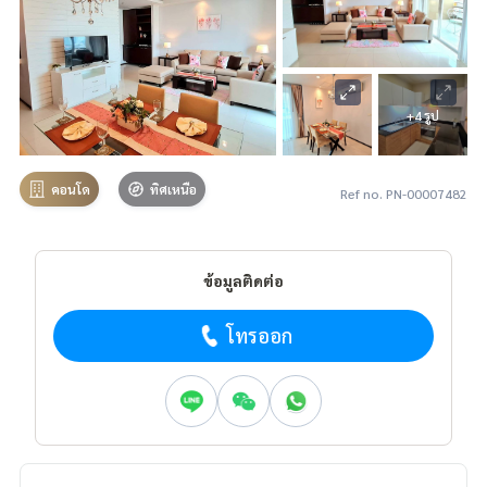
+4 รูป
คอนโด
ทิศเหนือ
Ref no. PN-00007482
ข้อมูลติดต่อ
โทรออก