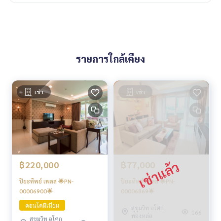
รายการใกล้เคียง
เช่า
เช่า
฿220,000
฿77,000
ปิยะทิพย์ เพลส 🌟PN-
ปิยะทิพย์ เพลส 🌟PN-
00006900🌟
00006869🌟
คอนโดมิเนียม
สุขุมวิท อโศก
166
ทองหล่อ
สุขุมวิท อโศก