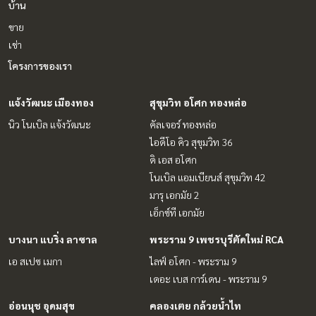
บ้าน
ขาย
เช่า
โครงการของเรา
แจ้งวัฒนะ เมืองทอง
สุขุมวิท อโศก ทองหล่อ
นิว โนเบิล แจ้งวัฒนะ
คัลเจอร์ ทองหล่อ
ไอดีโอ คิว สุขุมวิท 36
ดิ เอส อโศก
โนเบิล แอมเบียนส์ สุขุมวิท 42
มารุ เอกมัย 2
เอ็กซ์ที เอกมัย
บางนา แบริ่ง ลาซาล
พระราม 9 เพชรบุรีตัดใหม่ RCA
เอ สเปซ เมกา
ไลฟ์ อโศก - พระราม 9
เดอะ เบส การ์เดน - พระราม 9
อ่อนนุช อุดมสุข
คลองเตย กล้วยน้ำไท