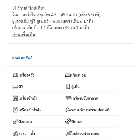
🛒 ร้านค้าใกล้เคียง
วิลล่า มาร์เก็ท สุขุมวิท 49 – 450 เมตร (เดิน 5 นาที)
ยูเอฟเอ็ม ฟูจิ ซูเปอร์ – 500 เมตร (เดิน 6 นาที)
เอ็มควอเทียร์ – 1.1 กิโลเมตร (ขับรถ 3 นาที)
ดิ เอ็มโพเรียม – 1.2 กิโลเมตร (ขับรถ 5 นาที)
อ่านเพิ่มเติม
ท็อปส์ สุขุมวิท 41 – 1.4 กิโลเมตร (ขับรถ 9 นาที)
จุดเด่นทรัพย์
เครื่องครัว
เตียงนอน
ทีวี
ตู้เย็น
เครื่องซักผ้า
เครื่องปรับอากาศ
เครื่องทำน้ำอุ่น
ระบบรักษาความปลอดภัย
ที่จอดรถ
ฟิตเนส
สระว่ายน้ำ
ใกล้สวนสาธารณะ