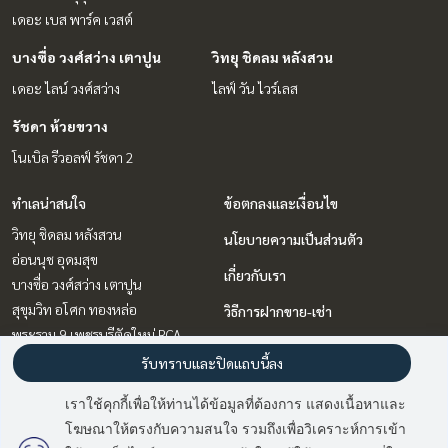
เดอะ เบส พาร์ค เวสต์
บางซื่อ วงศ์สว่าง เตาปูน
วิทยุ ชิดลม หลังสวน
เดอะ ไลน์ วงศ์สว่าง
ไลฟ์ วัน ไวร์เลส
รัชดา ห้วยขวาง
โนเบิล รีวอลฟ์ รัชดา 2
ทำเลน่าสนใจ
ข้อตกลงและเงื่อนไข
วิทยุ ชิดลม หลังสวน
นโยบายความเป็นส่วนตัว
อ่อนนุช อุดมสุข
เกี่ยวกับเรา
บางซื่อ วงศ์สว่าง เตาปูน
สุขุมวิท อโศก ทองหล่อ
วิธีการฝากขาย-เช่า
พระราม 9 เพชรบุรีตัดใหม่ RCA
ติดต่อ
แจ้งวัฒนะ เมืองทอง
รับทราบและปิดแถบนี้ลง
รัชดา ห้วยขวาง
เราใช้คุกกี้เพื่อให้ท่านได้ข้อมูลที่ต้องการ แสดงเนื้อหาและ
บางนา แบริ่ง ลาซาล
โฆษณาให้ตรงกับความสนใจ รวมถึงเพื่อวิเคราะห์การเข้า
มี
2
คนกำลังดูประกาศนี้
คลองเตย กล้วยน้ำไท