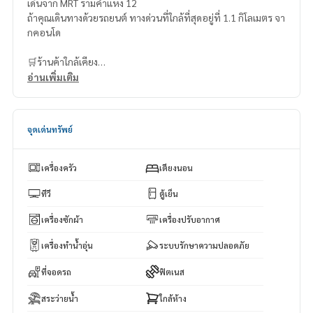
เดินจาก MRT รามคำแหง 12
ถ้าคุณเดินทางด้วยรถยนต์ ทางด่วนที่ใกล้ที่สุดอยู่ที่ 1.1 กิโลเมตร จา
กคอนโด
🛒ร้านค้าใกล้เคียง
ฟู้ดแลนด์ หัวหมาก – 220 เมตร (เดิน 3 นาที)
อ่านเพิ่มเติม
เซเว่น อีเฟลเว่น – 270 เมตร (เดิน 3 นาที)
เดอะมอลล์ รามคำแหง – 550 เมตร (เดิน 6 นาที)
บิ๊กซี ซูเปอร์เซ็นเตอร์ หัวหมาก – 1 กิโลเมตร (เดิน 11 นาที)
จุดเด่นทรัพย์
ศูนย์การค้า เมเจอร์ ฮอลิวูด – 1.5 กิโลเมตร (ขับรถ 5 นาที)
เครื่องครัว
เตียงนอน
ทีวี
ตู้เย็น
เครื่องซักผ้า
เครื่องปรับอากาศ
เครื่องทำน้ำอุ่น
ระบบรักษาความปลอดภัย
ที่จอดรถ
ฟิตเนส
สระว่ายน้ำ
ใกล้ห้าง