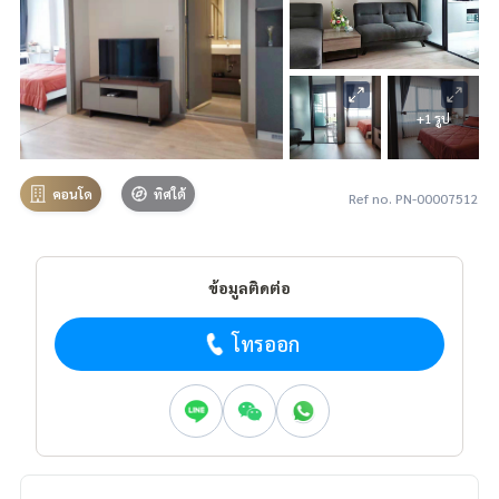
+1 รูป
คอนโด
ทิศใต้
Ref no. PN-00007512
ข้อมูลติดต่อ
โทรออก