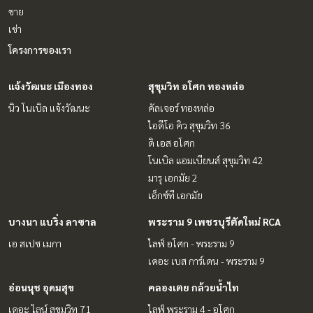
ขาย
เช่า
โครงการของเรา
แจ้งวัฒนะ เมืองทอง
สุขุมวิท อโศก ทองหล่อ
นิว โนเบิล แจ้งวัฒนะ
คัลเจอร์ ทองหล่อ
ไอดีโอ คิว สุขุมวิท 36
ดิ เอส อโศก
โนเบิล แอมเบียนส์ สุขุมวิท 42
มารุ เอกมัย 2
เอ็กซ์ที เอกมัย
บางนา แบริ่ง ลาซาล
พระราม 9 เพชรบุรีตัดใหม่ RCA
เอ สเปซ เมกา
ไลฟ์ อโศก - พระราม 9
เดอะ เบส การ์เดน - พระราม 9
อ่อนนุช อุดมสุข
คลองเตย กล้วยน้ำไท
เดอะ ไลน์ สุขุมวิท 71
ไลฟ์ พระราม 4 - อโศก