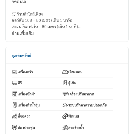
กคอนโด
🛒 ร้านค้าใกล้เคียง
ลอว์สัน 108 – 50 เมตร (เดิน 1 นาที)
เซเว่น อีเลฟเว่น – 80 เมตร (เดิน 1 นาที)
ตลาดทองหล่อ – 350 เมตร (เดิน 4 นาที)
อ่านเพิ่มเติม
เมเจอร์ ซีนีเพล็กซ์ สุขุมวิท – 700 เมตร (เดิน 8 นาที)
มาร์เช่ ทองหล่อ – 800 เมตร (เดิน 9 นาที)
จุดเด่นทรัพย์
เครื่องครัว
เตียงนอน
ทีวี
ตู้เย็น
เครื่องซักผ้า
เครื่องปรับอากาศ
เครื่องทำน้ำอุ่น
ระบบรักษาความปลอดภัย
ที่จอดรถ
ฟิตเนส
ห้องประชุม
สระว่ายน้ำ