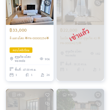
฿33,000
฿22,000
ดิ เอส อโศก 🌟PN-00000256🌟
โนเบิล แอมเบียนส์ สุขุมวิท 42 🌟
PN-00004272🌟
คอนโดมิเนียม
สุขุมวิท อโศก
182
ทองหล่อ
สุขุมวิท อโศก
906
ทองหล่อ
พื้นที่ : 38.20 ตร.ม.
1
1
3
พื้นที่ : 47.00 ตร.ม.
1
1
26
เช่า
ขาย