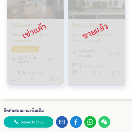
฿68,000
฿95,000,000
บีทนิค สุขุมวิท 32 🌟PN-
Rent/เช่า (มอลตัน สุขุมวิท 31)
00006987🌟
🌟PN-00005450🌟
คอนโดมิเนียม
สุขุมวิท อโศก
166
ทองหล่อ
สุขุมวิท อโศก
222
ทองหล่อ
พื้นที่ : 52.40 ตร.ว.
4
4
3
พื้นที่ : 58.00 ตร.ม.
1
1
20
ติดต่อสอบถามเพิ่มเติม
088-618-6688