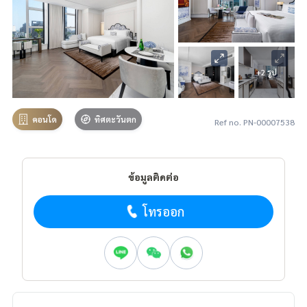
+2 รูป
คอนโด
ทิศตะวันตก
Ref no. PN-00007538
ข้อมูลติดต่อ
โทรออก