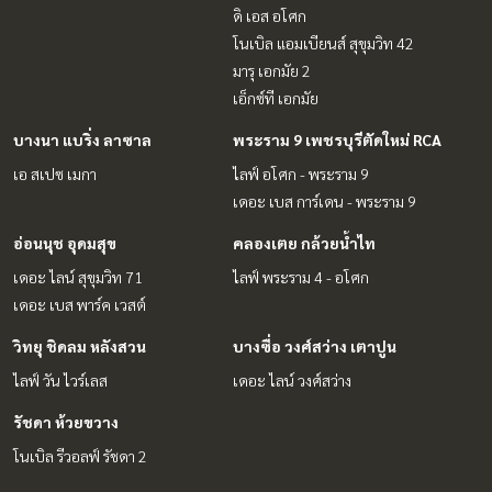
ดิ เอส อโศก
โนเบิล แอมเบียนส์ สุขุมวิท 42
มารุ เอกมัย 2
เอ็กซ์ที เอกมัย
บางนา แบริ่ง ลาซาล
พระราม 9 เพชรบุรีตัดใหม่ RCA
เอ สเปซ เมกา
ไลฟ์ อโศก - พระราม 9
เดอะ เบส การ์เดน - พระราม 9
อ่อนนุช อุดมสุข
คลองเตย กล้วยน้ำไท
เดอะ ไลน์ สุขุมวิท 71
ไลฟ์ พระราม 4 - อโศก
เดอะ เบส พาร์ค เวสต์
วิทยุ ชิดลม หลังสวน
บางซื่อ วงศ์สว่าง เตาปูน
ไลฟ์ วัน ไวร์เลส
เดอะ ไลน์ วงศ์สว่าง
รัชดา ห้วยขวาง
โนเบิล รีวอลฟ์ รัชดา 2