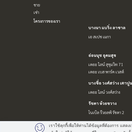
ขาย
เช่า
โครงการของเรา
บางนา แบริ่ง ลาซาล
เอ สเปซ เมกา
อ่อนนุช อุดมสุข
เดอะ ไลน์ สุขุมวิท 71
เดอะ เบส พาร์ค เวสต์
บางซื่อ วงศ์สว่าง เตาปู
เดอะ ไลน์ วงศ์สว่าง
รัชดา ห้วยขวาง
โนเบิล รีวอลฟ์ รัชดา 2
เราใช้คุกกี้เพื่อให้ท่านได้ข้อมูลที่ต้องการ