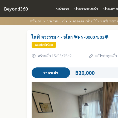
Beyond360
หน้าแรก
ประกาศแนะนำ
ประเภทอ
หน้าแรก
ประกาศแนะนำ
คลองเตย กล้วยน้ำไท ท่าเรือ พระร
ไลฟ์ พระราม 4 - อโศก 🌟PN-00007503🌟
คอนโดมิเนียม
สร้างเมื่อ 15/05/2569
แก้ไขล่าสุดเมื
฿20,000
ราคาเช่า