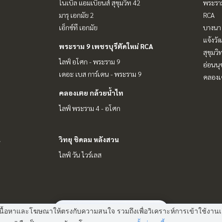
โนเบิล แอมเบียนส์ สุขุมวิท 42
พระราม
มารุ เอกมัย 2
RCA
เอ็กซ์ที เอกมัย
บางนา 
แจ้งวั
พระราม 9 เพชรบุรีตัดใหม่ RCA
สุขุมว
ไลฟ์ อโศก - พระราม 9
อ่อนนุ
เดอะ เบส การ์เดน - พระราม 9
คลองเ
คลองเตย กล้วยน้ำไท
ไลฟ์ พระราม 4 - อโศก
น
วิทยุ ชิดลม หลังสวน
ไลฟ์ วัน ไวร์เลส
มี
3
คนกำลังดูประกาศนี้
 แสดงเนื้อหาและโฆษณาให้ตรงกับความสนใจ รวมถึงเพื่อวิเคราะห์การเข้าใช้ง