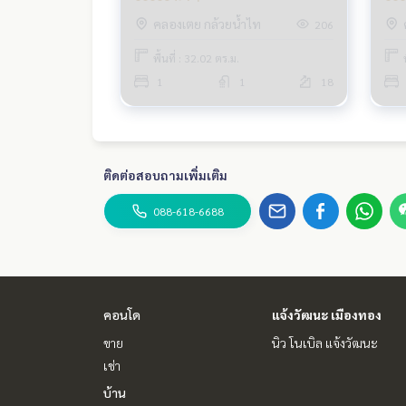
คลองเตย กล้วยน้ำไท
206
พื้นที่ : 32.02 ตร.ม.
1
1
18
ติดต่อสอบถามเพิ่มเติม
088-618-6688
คอนโด
แจ้งวัฒนะ เมืองทอง
ขาย
นิว โนเบิล แจ้งวัฒนะ
เช่า
บ้าน