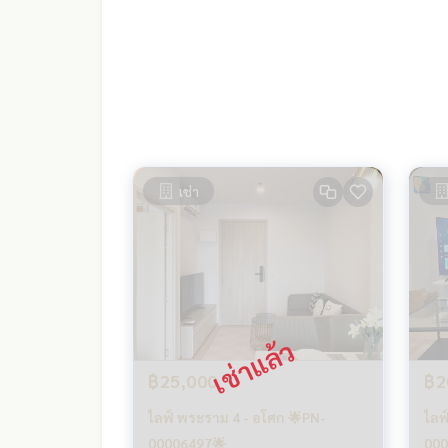
เช่า
฿25,000
฿2
ไลฟ์ พระราม 4 - อโศก 🌟PN-
ไลฟ
00006497🌟
000