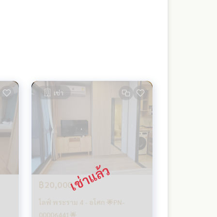
เช่า
฿20,000
ไลฟ์ พระราม 4 - อโศก 🌟PN-
00006441🌟