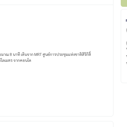
ณ 8 นาที เดินจาก MRT ศูนย์การประชุมแห่งชาติสิริกิติ์
.9 กิโลเมตร จากคอนโด