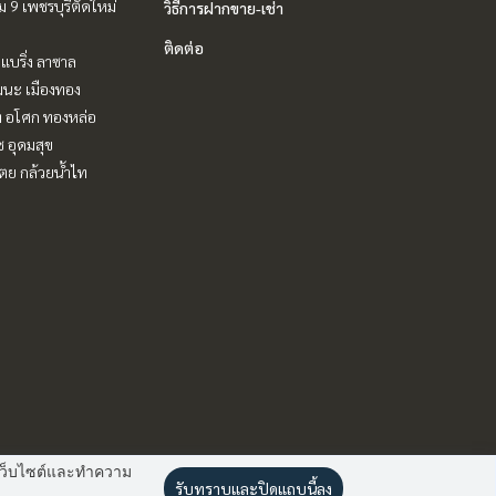
 9 เพชรบุรีตัดใหม่
วิธีการฝากขาย-เช่า
ติดต่อ
แบริ่ง ลาซาล
ฒนะ เมืองทอง
ิท อโศก ทองหล่อ
ช อุดมสุข
ตย กล้วยน้ำไท
านเว็บไซต์และทำความ
รับทราบและปิดแถบนี้ลง