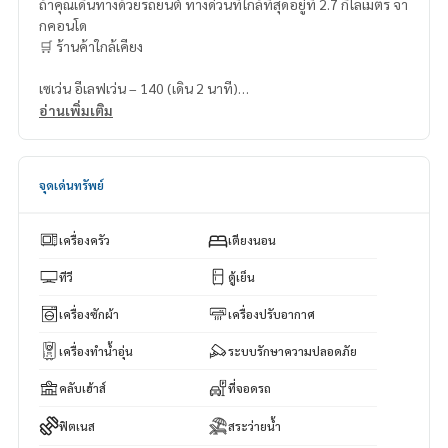
ถ้าคุณเดินทางด้วยรถยนต์ ทางด่วนที่ใกล้ที่สุดอยู่ที่ 2.7 กิโลเมตร จา
กคอนโด
🛒 ร้านค้าใกล้เคียง
เซเว่น อีเลฟเว่น – 140 (เดิน 2 นาที)
แว่นท็อปเจริญ – 220 เมตร (เดิน 3 นาที)
อ่านเพิ่มเติม
ตลาดทองหล่อ – 300 เมตร (เดิน 4 นาที)
ฟิฟตี้ ฟิฟท์ ทองหล่อ – 550 เมตร (เดิน 6 นาที)
มาร์เช่ ทองหล่อ – 850 เมตร (เดิน 9 นาที)
จุดเด่นทรัพย์
เครื่องครัว
เตียงนอน
ทีวี
ตู้เย็น
เครื่องซักผ้า
เครื่องปรับอากาศ
เครื่องทำน้ำอุ่น
ระบบรักษาความปลอดภัย
คลับเฮ้าส์
ที่จอดรถ
ฟิตเนส
สระว่ายน้ำ