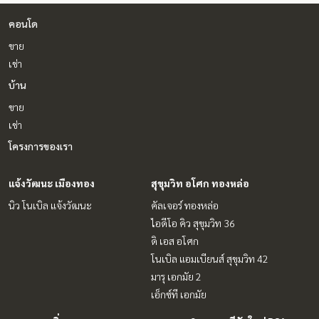
คอนโด
ขาย
เช่า
บ้าน
ขาย
เช่า
โครงการของเรา
แจ้งวัฒนะ เมืองทอง
สุขุมวิท อโศก ทองหล่อ
นิว โนเบิล แจ้งวัฒนะ
คัลเจอร์ ทองหล่อ
ไอดีโอ คิว สุขุมวิท 36
ดิ เอส อโศก
โนเบิล แอมเบียนส์ สุขุมวิท 42
มารุ เอกมัย 2
เอ็กซ์ที เอกมัย