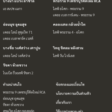
บางนา แบริ่ง ลาซาล
พระราม 9 เพชรบุรีตัดใหม่ RCA
เอ สเปซ เมกา
ไลฟ์ อโศก - พระราม 9
เดอะ เบส การ์เดน - พระราม 9
อ่อนนุช อุดมสุข
คลองเตย กล้วยน้ำไท
เดอะ ไลน์ สุขุมวิท 71
ไลฟ์ พระราม 4 - อโศก
เดอะ เบส พาร์ค เวสต์
บางซื่อ วงศ์สว่าง เตาปูน
วิทยุ ชิดลม หลังสวน
เดอะ ไลน์ วงศ์สว่าง
ไลฟ์ วัน ไวร์เลส
รัชดา ห้วยขวาง
โนเบิล รีวอลฟ์ รัชดา 2
ทำเลน่าสนใจ
ข้อตกลงและเงื่อนไข
พระราม 9 เพชรบุรีตัดใหม่ RCA
นโยบายความเป็นส่วนตัว
อ่อนนุช อุดมสุข
เกี่ยวกับเรา
รัชดา ห้วยขวาง
สุขุมวิท อโศก ทองหล่อ
วิธีการฝากขาย-เช่า