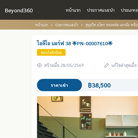
Beyond360
หน้าแรก
ประกาศแนะนำ
ประเภทอ
หน้าแรก
ประกาศแนะนำ
สุขุมวิท อโศก ทองหล่อ เอกมัย พร
ไอดีโอ มอร์ฟ 38 🌟PN-00007610🌟
คอนโดมิเนียม
สร้างเมื่อ 28/05/2569
แก้ไขล่าสุดเมื
฿38,500
ราคาเช่า