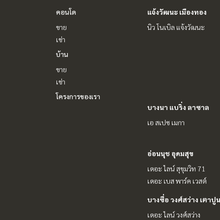
คอนโด
แจ้งวัฒนะ เมืองทอง
ขาย
นิว โนเบิล แจ้งวัฒนะ
เช่า
บ้าน
ขาย
เช่า
โครงการของเรา
บางนา แบริ่ง ลาซาล
เอ สเปซ เมกา
อ่อนนุช อุดมสุข
เดอะ ไลน์ สุขุมวิท 71
เดอะ เบส พาร์ค เวสต์
บางซื่อ วงศ์สว่าง เตาปู
เดอะ ไลน์ วงศ์สว่าง