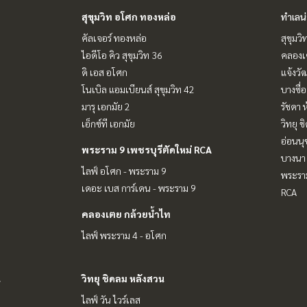
สุขุมวิท อโศก ทองหล่อ
ทำเลน
คัลเจอร์ ทองหล่อ
สุขุมว
ไอดีโอ คิว สุขุมวิท 36
คลองเ
ดิ เอส อโศก
แจ้งวั
โนเบิล แอมเบียนส์ สุขุมวิท 42
บางซื่อ
มารุ เอกมัย 2
รัชดา 
เอ็กซ์ที เอกมัย
วิทยุ 
อ่อนนุ
พระราม 9 เพชรบุรีตัดใหม่ RCA
บางนา 
ไลฟ์ อโศก - พระราม 9
พระราม
เดอะ เบส การ์เดน - พระราม 9
RCA
คลองเตย กล้วยน้ำไท
ไลฟ์ พระราม 4 - อโศก
น
วิทยุ ชิดลม หลังสวน
ไลฟ์ วัน ไวร์เลส