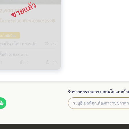
2,600,000
ีโอ มอร์ฟ 38 🌟PN-00005299🌟
นโดมิเนียม
สุขุมวิท อโศก ทองหล่อ
252
พื้นที่ : 278.66 ตร.ม.
3
3
30
รับข่าวสารรายการ คอนโด และบ้า