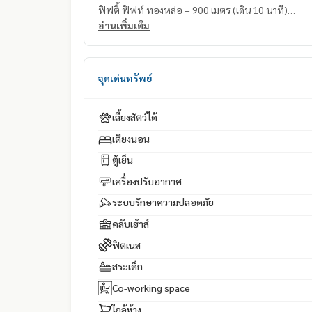
ฟิฟตี้ ฟิฟท์ ทองหล่อ – 900 เมตร (เดิน 10 นาที)
เมเจอร์ ซีนีเพล็กซ์ สุขุมวิท – 1 กิโลเมตร (เดิน 11 นาที)
อ่านเพิ่มเติม
จุดเด่นทรัพย์
เลี้ยงสัตว์ได้
เตียงนอน
ตู้เย็น
เครื่องปรับอากาศ
ระบบรักษาความปลอดภัย
คลับเฮ้าส์
ฟิตเนส
สระเด็ก
Co-working space
ใกล้ห้าง