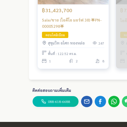
฿31,423,700
฿7
Sale/ขาย (ไอดีโอ มอร์ฟ 38) 🌟PN-
ไอด
00005298🌟
คอนโดมิเนียม
คอ
สุขุมวิท อโศก ทองหล่อ
247
พื้นที่ : 122.52 ตร.ม.
1
2
8
ติดต่อสอบถามเพิ่มเติม
088-618-6688