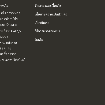
่าสนใจ
ข้อตกลงและเงื่อนไข
ิท อโศก ทองหล่อ
นโยบายความเป็นส่วนตัว
ตย กล้วยน้ำไท
เกี่ยวกับเรา
ฒนะ เมืองทอง
 วงศ์สว่าง เตาปูน
วิธีการฝากขาย-เช่า
ห้วยขวาง
ติดต่อ
ชิดลม หลังสวน
ช อุดมสุข
แบริ่ง ลาซาล
 9 เพชรบุรีตัดใหม่