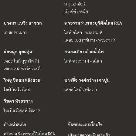
มารุ เอกมัย 2
เอ็กซ์ที เอกมัย
บางนา แบริ่ง ลาซาล
พระราม 9 เพชรบุรีตัดใหม่ RCA
เอ สเปซ เมกา
ไลฟ์ อโศก - พระราม 9
เดอะ เบส การ์เดน - พระราม 9
อ่อนนุช อุดมสุข
คลองเตย กล้วยน้ำไท
เดอะ ไลน์ สุขุมวิท 71
ไลฟ์ พระราม 4 - อโศก
เดอะ เบส พาร์ค เวสต์
วิทยุ ชิดลม หลังสวน
บางซื่อ วงศ์สว่าง เตาปูน
ไลฟ์ วัน ไวร์เลส
เดอะ ไลน์ วงศ์สว่าง
รัชดา ห้วยขวาง
โนเบิล รีวอลฟ์ รัชดา 2
ทำเลน่าสนใจ
ข้อตกลงและเงื่อนไข
พระราม 9 เพชรบุรีตัดใหม่ RCA
นโยบายความเป็นส่วนตัว