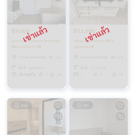
฿9,000
฿12,000
Rent/เช่า (เดอะเบส เพชรเกษม)
เดอะเบส เพชรเกษม 🌟PN-
🌟PN-00003577🌟
00003082🌟
บางแค เพชรเกษม
บางแค เพชรเกษม
222
169
พื้นที่ : 24.80 ตร.ม.
พื้นที่ : 31.75 ตร.ม.
ห้องสตูดิโอ
1
29
1
1
25
ขาย
เช่า