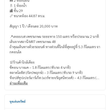
🛌 2 ห้องนอน
🚿 1 ห้องน้ำ
🏬 ชั้น 29
📏 ขนาดห้อง 44.87 ตร.ม.
สัญญา 1 ปี / เดือนละ 20,000 บาท
📍เดอะเบส เพชรเกษม ระยะทาง 150 เมตร หรือประมาณ 2 นาที
เดินจากสถานี MRT เพชรเกษม 48
ถ้าคุณเดินทางด้วยรถยนต์ ทางด่วนที่ใกล้ที่สุดอยู่ที่ 5.3 กิโลเมตร จา
กคอนโด
🛒ร้านค้าใกล้เคียง
ซีคอน บางแค – 1.8 กิโลเมตร (ขับรถ 4 นาที)
ตลาดโลตัส (กัลปพฤกษ์) – 3 กิโลเมตร (ขับรถ 9 นาที)
ท็อปส์ซุปเปอร์มาร์เก็ต (แวร์ซายจรัญสนิทวงศ์) – 4.3 กิโลเมตร (ขั
บรถ 12 นาที)
อ่านเพิ่มเติม
ศูนย์การค้าไทยช่วยไทยพลาซ่า – 4.6 กิโลเมตร (ขับรถ 13 นาที)
จุดเด่นทรัพย์