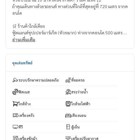
ถ้าคุณเดินทางด้วยรถยนต์ ทางด่วนที่ใกล้ที่สุดอยู่ที่ 720 เมตร จากค
อนโด
🛒 ร้านค้าใกล้เคียง
ฟู้ดแลนด์ซุปเปอร์มาร์เก็ต (หัวหมาก) ห่างจากคอนโด 500 เมตร (เ
ดิน 7 นาที)
อ่านเพิ่มเติม
ห้างสรรพสินค้ามอลล์ปาร์ค – 820 เมตร (ขับรถ 15 นาที)
โฮมเฟรชมาร์ท (เดอะมอลล์ 2 รามคำแหง) – 850 เมตร (ขับรถ 13
นาที)
จุดเด่นทรัพย์
ห้างสรรพสินค้าเดอะมอลล์ (รามคำแหง 2) – 850 เมตร (ขับรถ 15
นาที)
ระบบรักษาความปลอดภัย
ที่จอดรถ
ฟิตเนส
สระว่ายน้ำ
ใกล้ห้าง
ใกล้รถไฟฟ้า
เครื่องครัว
เตียงนอน
ทีวี
ตู้เย็น
เครื่องซักผ้า
เครื่องปรับอากาศ