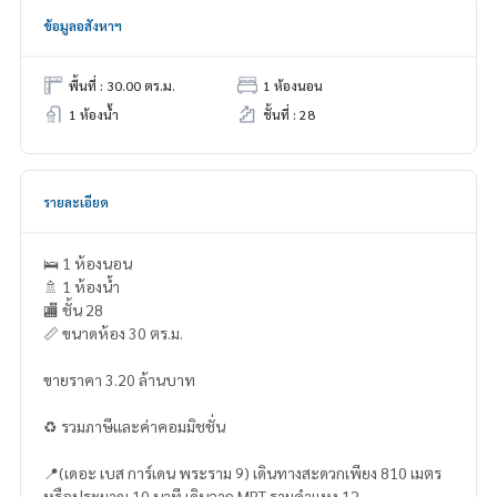
ข้อมูลอสังหาฯ
พื้นที่ : 30.00 ตร.ม.
1 ห้องนอน
1 ห้องน้ำ
ชั้นที่ : 28
รายละเอียด
🛌 1 ห้องนอน
🚿 1 ห้องน้ำ
🏬 ชั้น 28
📏 ขนาดห้อง 30 ตร.ม.
ขายราคา 3.20 ล้านบาท
♻️ รวมภาษีและค่าคอมมิชชั่น
📍(เดอะ เบส การ์เดน พระราม 9) เดินทางสะดวกเพียง 810 เมตร
หรือประมาณ 10 นาที เดินจาก MRT รามคำแหง 12