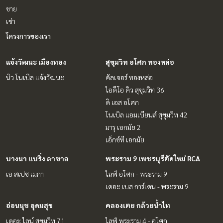
ขาย
เช่า
โครงการของเรา
แจ้งวัฒนะ เมืองทอง
สุขุมวิท อโศก ทองหล่อ
นิว โนเบิล แจ้งวัฒนะ
คัลเจอร์ ทองหล่อ
ไอดีโอ คิว สุขุมวิท 36
ดิ เอส อโศก
โนเบิล แอมเบียนส์ สุขุมวิท 42
มารุ เอกมัย 2
เอ็กซ์ที เอกมัย
บางนา แบริ่ง ลาซาล
พระราม 9 เพชรบุรีตัดใหม่ RCA
เอ สเปซ เมกา
ไลฟ์ อโศก - พระราม 9
เดอะ เบส การ์เดน - พระราม 9
อ่อนนุช อุดมสุข
คลองเตย กล้วยน้ำไท
เดอะ ไลน์ สุขุมวิท 71
ไลฟ์ พระราม 4 - อโศก