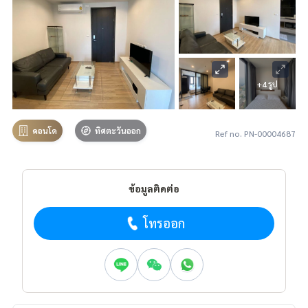
+4 รูป
คอนโด
ทิศตะวันออก
Ref no. PN-00004687
ข้อมูลติดต่อ
โทรออก