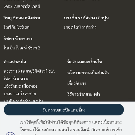
เดอะ เบส พาร์ค เวสต์
วิทยุ ชิดลม หลังสวน
บางซื่อ วงศ์สว่าง เตาปูน
ไลฟ์ วัน ไวร์เลส
เดอะ ไลน์ วงศ์สว่าง
รัชดา ห้วยขวาง
โนเบิล รีวอลฟ์ รัชดา 2
ทำเลน่าสนใจ
ข้อตกลงและเงื่อนไข
พระราม 9 เพชรบุรีตัดใหม่ RCA
นโยบายความเป็นส่วนตัว
รัชดา ห้วยขวาง
เกี่ยวกับเรา
แจ้งวัฒนะ เมืองทอง
บางนา แบริ่ง ลาซาล
วิธีการฝากขาย-เช่า
บางซื่อ วงศ์สว่าง เตาปูน
ติดต่อ
วิทยุ ชิดลม หลังสวน
รับทราบและปิดแถบนี้ลง
คลองเตย กล้วยน้ำไท
เราใช้คุกกี้เพื่อให้ท่านได้ข้อมูลที่ต้องการ แสดงเนื้อหาและ
สุขุมวิท อโศก ทองหล่อ
โฆษณาให้ตรงกับความสนใจ รวมถึงเพื่อวิเคราะห์การเข้า
มี
2
คนกำลังดูประกาศนี้
อ่อนนุช อุดมสุข