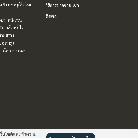
 9 เพชรบุรีตัดใหม่
วิธีการฝากขาย-เช่า
ติดต่อ
ชิดลม หลังสวน
ตย กล้วยน้ำไท
ห้วยขวาง
ช อุดมสุข
ิท อโศก ทองหล่อ
านเว็บไซต์และทำความ