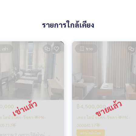
รายการใกล้เคียง
เช่า
ขาย
0,000
฿4,500,000
ะ ไลน์ อโศก-รัชดา 🌟PN-
เดอะ ไลน์ อโศก-รัชดา 🌟PN-
05737🌟
00004137🌟
คอนโดมิเนียม
พระราม 9 เพชรบุรีตัดใหม่