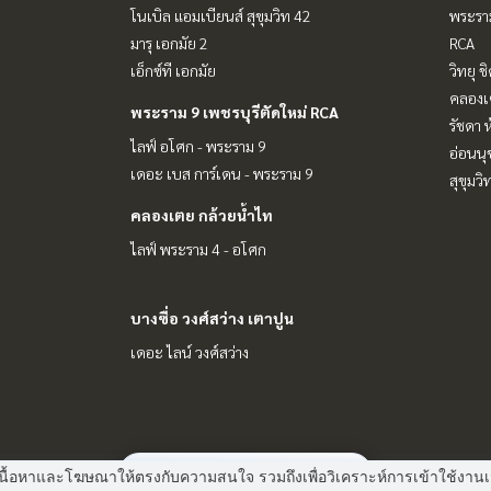
โนเบิล แอมเบียนส์ สุขุมวิท 42
พระราม
มารุ เอกมัย 2
RCA
เอ็กซ์ที เอกมัย
วิทยุ 
คลองเ
พระราม 9 เพชรบุรีตัดใหม่ RCA
รัชดา 
ไลฟ์ อโศก - พระราม 9
อ่อนนุ
เดอะ เบส การ์เดน - พระราม 9
สุขุมว
คลองเตย กล้วยน้ำไท
ไลฟ์ พระราม 4 - อโศก
บางซื่อ วงศ์สว่าง เตาปูน
เดอะ ไลน์ วงศ์สว่าง
มี
2
คนกำลังดูประกาศนี้
 แสดงเนื้อหาและโฆษณาให้ตรงกับความสนใจ รวมถึงเพื่อวิเคราะห์การเข้าใช้ง