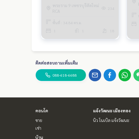
พระราม 9 เพชรบุรีตัดใหม่
234
RCA
พื้นที่ : 34.84 ตร.ม.
1
1
18
ติดต่อสอบถามเพิ่มเติม
088-618-6688
คอนโด
แจ้งวัฒนะ เมืองทอง
ขาย
นิว โนเบิล แจ้งวัฒนะ
เช่า
บ้าน