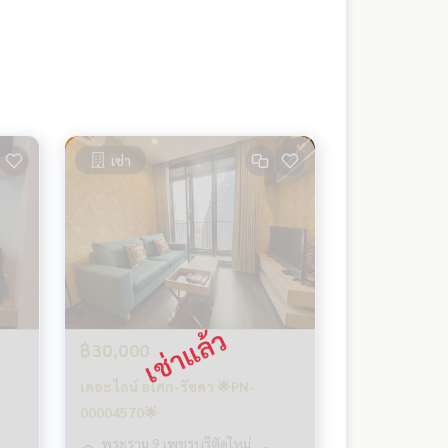
เช่า
฿30,000
เดอะ ไลน์ อโศก-รัชดา 🌟PN-
00004570🌟
พระราม 9 เพชรบุรีตัดใหม่