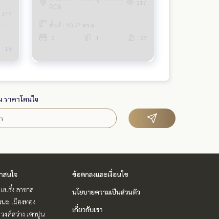
217
RCA
374
พื้นที่ : 50.27 ตร.ม.
2
1
33
18
น ราคาโดนใจ
่าสนใจ
ข้อตกลงและเงื่อนไข
แบริ่ง ลาซาล
นโยบายความเป็นส่วนตัว
ฒนะ เมืองทอง
เกี่ยวกับเรา
 วงศ์สว่าง เตาปูน