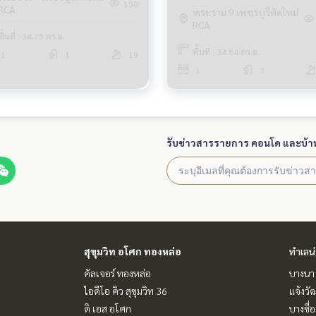
150
RCA
พระราม 9 เพชรบุรีตัดใหม่
RCA
พื้นที่ : 34.75 ตร.ม.
พื้นที่ : 34.84 ตร.ม.
1
1
19
1
1
รับข่าวสารรายการ คอนโด และบ้า
สุขุมวิท อโศก ทองหล่อ
ทำเลน
คัลเจอร์ ทองหล่อ
บางนา 
ไอดีโอ คิว สุขุมวิท 36
แจ้งวั
ดิ เอส อโศก
บางซื่อ