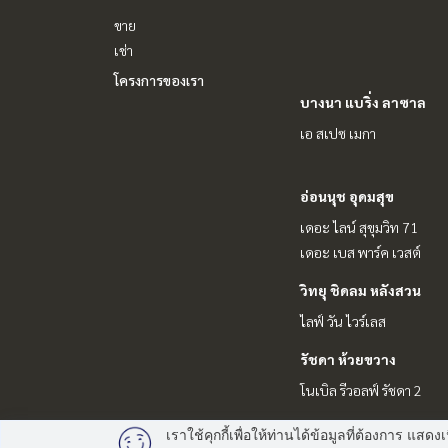
ขาย
เช่า
โครงการของเรา
บางนา แบริ่ง ลาซาล
เอ สเปซ เมกา
อ่อนนุช อุดมสุข
เดอะ ไลน์ สุขุมวิท 71
เดอะ เบส พาร์ค เวสต์
วิทยุ ชิดลม หลังสวน
ไลฟ์ วัน ไวร์เลส
รัชดา ห้วยขวาง
โนเบิล รีวอลฟ์ รัชดา 2
เราใช้คุกกี้เพื่อให้ท่านได้ข้อมูลที่ต้องการ