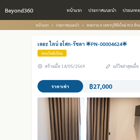
Beyond360
หน้าแรก
ประกาศแนะนำ
ประเภทอ
หน้าแรก
ประกาศแนะนำ
พระราม 9 เพชรบุรีตัดใหม่ RCA ดินแ
เดอะ ไลน์ อโศก-รัชดา 🌟PN-00004624🌟
คอนโดมิเนียม
สร้างเมื่อ 14/05/2569
แก้ไขล่าสุดเมื
฿27,000
ราคาเช่า