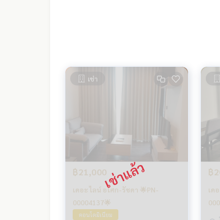
เช่า
฿21,000
฿2
เดอะ ไลน์ อโศก-รัชดา 🌟PN-
เดอ
00004137🌟
000
คอนโดมิเนียม