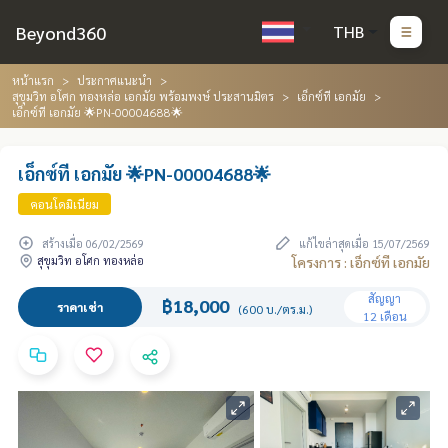
Beyond360
THB
หน้าแรก
ประกาศแนะนำ
สุขุมวิท อโศก ทองหล่อ เอกมัย พร้อมพงษ์ ประสานมิตร
เอ็กซ์ที เอกมัย
เอ็กซ์ที เอกมัย 🌟PN-00004688🌟
เอ็กซ์ที เอกมัย 🌟PN-00004688🌟
คอนโดมิเนียม
สร้างเมื่อ 06/02/2569
แก้ไขล่าสุดเมื่อ 15/07/2569
สุขุมวิท อโศก ทองหล่อ
โครงการ : เอ็กซ์ที เอกมัย
สัญญา
฿18,000
ราคาเช่า
(600 บ./ตร.ม.)
12 เดือน