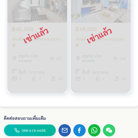
฿45,000
฿38,000
เอ็กซ์ที เอกมัย 🌟PN-00004751
เอ็กซ์ที เอกมัย 🌟PN-00006093
🌟
🌟
สุขุมวิท อโศก
สุขุมวิท อโศก
221
226
ทองหล่อ
ทองหล่อ
พื้นที่ : 57.00 ตร.ม.
พื้นที่ : 46.00 ตร.ม.
2
2
20
2
2
33
ติดต่อสอบถามเพิ่มเติม
088-618-6688