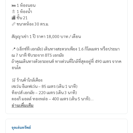
🛌 1 ห้องนอน
🚿 1 ห้องน้ำ
🏬 ชั้น 21
📏 ขนาดห้อง 30 ตร.ม.
สัญญาเช่า 1 ปี ราคา 18,000 บาท / เดือน
📍 (เอ็กซ์ที เอกมัย) เดินทางสะดวกเพียง 1.6 กิโลเมตร หรือประมา
ณ 7 นาที ขับรถจาก BTS เอกมัย
ถ้าคุณเดินทางด้วยรถยนต์ ทางด่วนที่ใกล้ที่สุดอยู่ที่ 490 เมตร จากค
อนโด
🛒 ร้านค้าใกล้เคียง
เซเว่น อีเลฟเว่น – 85 เมตร (เดิน 1 นาที)
ท็อปส์ เอกมัย – 220 เมตร (เดิน 3 นาที)
ดองกิ มอลล์ ทองหล่อ – 400 เมตร (เดิน 5 นาที)
อินเด็กซ์ ลิฟวิ่งมอลล์ เอกมัย – 850 เมตร (เดิน 9 นาที)
อ่านเพิ่มเติม
บิ๊กซี ซูเปอร์เซ็นเตอร์ เอกมัย – 850 เมตร (เดิน 9 นาที)
จุดเด่นทรัพย์