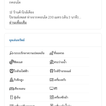
กคอนโด
🛒 ร้านค้าใกล้เคียง
ปิยรมย์เพลส ห่างจากคอนโด 230 เมตร (เดิน 3 นาที)
ท็อปส์มาร์เก็ต (ปิยรมย์) – 230 เมตร (เดิน 3 นาที)
อ่านเพิ่มเติม
สยามพาราไดซ์ไนท์บาซาร์ – 350 เมตร (เดิน 5 นาที)
ดิเวฟเวรี่ – 380 เมตร (เดิน 5 นาที)
อัคนาทพลาซ่า – 1 กิโลเมตร (ขับรถ 6 นาที)
จุดเด่นทรัพย์
ระบบรักษาความปลอดภัย
ที่จอดรถ
ฟิตเนส
สระว่ายน้ำ
ใกล้รถไฟฟ้า
ใกล้ป้ายรถเมล์
วิวตึกสูง
เครื่องครัว
เตียงนอน
ทีวี
ตู้เย็น
เครื่องซักผ้า
เครื่องปรับอากาศ
เครื่องทำน้ำอุ่น