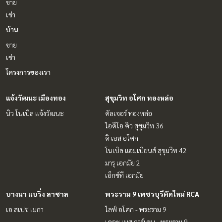
ขาย
เช่า
บ้าน
ขาย
เช่า
โครงการของเรา
แจ้งวัฒนะ เมืองทอง
สุขุมวิท อโศก ทองหล่อ
นิว โนเบิล แจ้งวัฒนะ
คัลเจอร์ ทองหล่อ
ไอดีโอ คิว สุขุมวิท 36
ดิ เอส อโศก
โนเบิล แอมเบียนส์ สุขุมวิท 42
มารุ เอกมัย 2
เอ็กซ์ที เอกมัย
บางนา แบริ่ง ลาซาล
พระราม 9 เพชรบุรีตัดใหม่ RCA
เอ สเปซ เมกา
ไลฟ์ อโศก - พระราม 9
เดอะ เบส การ์เดน - พระราม 9