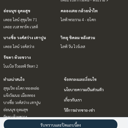
อ่อนนุช อุดมสุข
คลองเตย กล้วยน้ำไท
เดอะ ไลน์ สุขุมวิท 71
ไลฟ์ พระราม 4 - อโศก
เดอะ เบส พาร์ค เวสต์
บางซื่อ วงศ์สว่าง เตาปูน
วิทยุ ชิดลม หลังสวน
เดอะ ไลน์ วงศ์สว่าง
ไลฟ์ วัน ไวร์เลส
รัชดา ห้วยขวาง
โนเบิล รีวอลฟ์ รัชดา 2
ทำเลน่าสนใจ
ข้อตกลงและเงื่อนไข
สุขุมวิท อโศก ทองหล่อ
นโยบายความเป็นส่วนตัว
แจ้งวัฒนะ เมืองทอง
เกี่ยวกับเรา
บางซื่อ วงศ์สว่าง เตาปูน
อ่อนนุช อุดมสุข
วิธีการฝากขาย-เช่า
รัชดา ห้วยขวาง
ติดต่อ
พระราม 9 เพชรบุรีตัดใหม่ RCA
รับทราบและปิดแถบนี้ลง