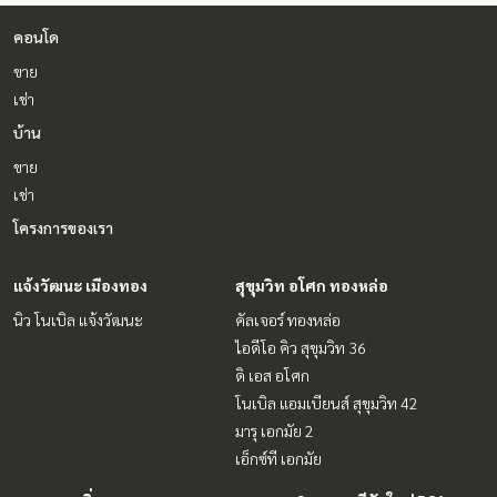
คอนโด
ขาย
เช่า
บ้าน
ขาย
เช่า
โครงการของเรา
แจ้งวัฒนะ เมืองทอง
สุขุมวิท อโศก ทองหล่อ
นิว โนเบิล แจ้งวัฒนะ
คัลเจอร์ ทองหล่อ
ไอดีโอ คิว สุขุมวิท 36
ดิ เอส อโศก
โนเบิล แอมเบียนส์ สุขุมวิท 42
มารุ เอกมัย 2
เอ็กซ์ที เอกมัย