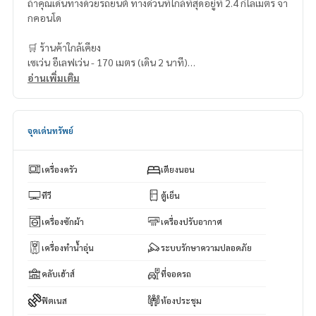
ถ้าคุณเดินทางด้วยรถยนต์ ทางด่วนที่ใกล้ที่สุดอยู่ที่ 2.4 กิโลเมตร จา
กคอนโด
🛒 ร้านค้าใกล้เคียง
เซเว่น อีเลฟเว่น - 170 เมตร (เดิน 2 นาที)
ลอว์สัน - 600 เมตร (เดิน 7 นาที)
อ่านเพิ่มเติม
สุพล ฮาร์ดแวร์ – 600 เมตร (เดิน 7 นาที)
บู๊ทส์ ทองหล่อ – 900 เมตร (เดิน 10 นาที)
มาร์เช่ ทองหล่อ – 1.13กิโลเมตร (ขับรถ 7 นาที)
จุดเด่นทรัพย์
เครื่องครัว
เตียงนอน
ทีวี
ตู้เย็น
เครื่องซักผ้า
เครื่องปรับอากาศ
เครื่องทำน้ำอุ่น
ระบบรักษาความปลอดภัย
คลับเฮ้าส์
ที่จอดรถ
ฟิตเนส
ห้องประชุม