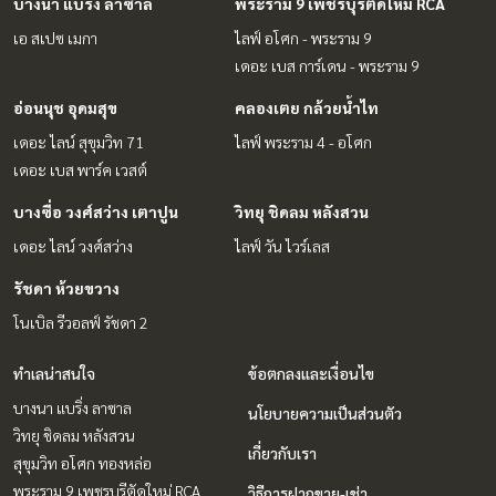
บางนา แบริ่ง ลาซาล
พระราม 9 เพชรบุรีตัดใหม่ RCA
เอ สเปซ เมกา
ไลฟ์ อโศก - พระราม 9
เดอะ เบส การ์เดน - พระราม 9
อ่อนนุช อุดมสุข
คลองเตย กล้วยน้ำไท
เดอะ ไลน์ สุขุมวิท 71
ไลฟ์ พระราม 4 - อโศก
เดอะ เบส พาร์ค เวสต์
บางซื่อ วงศ์สว่าง เตาปูน
วิทยุ ชิดลม หลังสวน
เดอะ ไลน์ วงศ์สว่าง
ไลฟ์ วัน ไวร์เลส
รัชดา ห้วยขวาง
โนเบิล รีวอลฟ์ รัชดา 2
ทำเลน่าสนใจ
ข้อตกลงและเงื่อนไข
บางนา แบริ่ง ลาซาล
นโยบายความเป็นส่วนตัว
วิทยุ ชิดลม หลังสวน
เกี่ยวกับเรา
สุขุมวิท อโศก ทองหล่อ
พระราม 9 เพชรบุรีตัดใหม่ RCA
วิธีการฝากขาย-เช่า