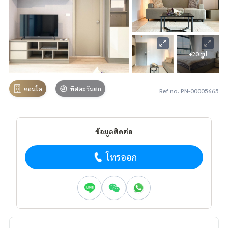
+20 รูป
คอนโด
ทิศตะวันตก
Ref no. PN-00005665
ข้อมูลติดต่อ
โทรออก