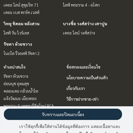
เดอะ ไลน์ สุขุมวิท 71
ไลฟ์ พระราม 4 - อโศก
เดอะ เบส พาร์ค เวสต์
วิทยุ ชิดลม หลังสวน
บางซื่อ วงศ์สว่าง เตาปูน
ไลฟ์ วัน ไวร์เลส
เดอะ ไลน์ วงศ์สว่าง
รัชดา ห้วยขวาง
โนเบิล รีวอลฟ์ รัชดา 2
ทำเลน่าสนใจ
ข้อตกลงและเงื่อนไข
รัชดา ห้วยขวาง
นโยบายความเป็นส่วนตัว
อ่อนนุช อุดมสุข
เกี่ยวกับเรา
คลองเตย กล้วยน้ำไท
แจ้งวัฒนะ เมืองทอง
วิธีการฝากขาย-เช่า
พระราม 9 เพชรบุรีตัดใหม่ RCA
ติดต่อ
บางนา แบริ่ง ลาซาล
รับทราบและปิดแถบนี้ลง
บางซื่อ วงศ์สว่าง เตาปูน
เราใช้คุกกี้เพื่อให้ท่านได้ข้อมูลที่ต้องการ แสดงเนื้อหาและ
วิทยุ ชิดลม หลังสวน