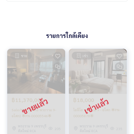
รายการใกล้เคียง
ขาย
เช่า
฿11,370,000
฿18,000
Sale/ขาย (ไอดีโอ พระราม 9-
ไอดีโอ พระราม 9 - อโศก 🌟PN-
อโศก) 🌟PN-00005546🌟
00005878🌟
พระราม 9 เพชรบุรี
พระราม 9 เพชรบุรี
205
235
ตัดใหม่ RCA
ตัดใหม่ RCA