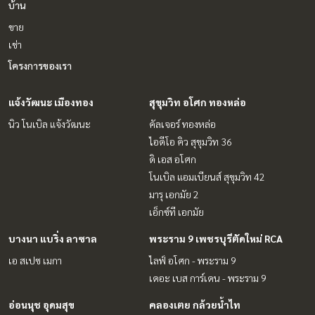
บ้าน
ขาย
เช่า
โครงการของเรา
แจ้งวัฒนะ เมืองทอง
สุขุมวิท อโศก ทองหล่อ
นิว โนเบิล แจ้งวัฒนะ
คัลเจอร์ ทองหล่อ
ไอดีโอ คิว สุขุมวิท 36
ดิ เอส อโศก
โนเบิล แอมเบียนส์ สุขุมวิท 42
มารุ เอกมัย 2
เอ็กซ์ที เอกมัย
บางนา แบริ่ง ลาซาล
พระราม 9 เพชรบุรีตัดใหม่ RCA
เอ สเปซ เมกา
ไลฟ์ อโศก - พระราม 9
เดอะ เบส การ์เดน - พระราม 9
อ่อนนุช อุดมสุข
คลองเตย กล้วยน้ำไท