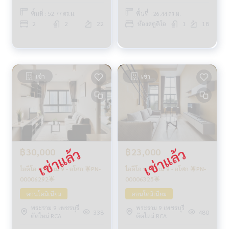
พื้นที่ : 52.77 ตร.ม.
พื้นที่ : 26.44 ตร.ม.
2
2
22
ห้องสตูดิโอ
1
18
เช่า
เช่า
฿30,000
฿23,000
ไอดีโอ พระราม 9 - อโศก 🌟PN-
ไอดีโอ พระราม 9 - อโศก 🌟PN-
00006292🌟
00006325🌟
คอนโดมิเนียม
คอนโดมิเนียม
พระราม 9 เพชรบุรี
พระราม 9 เพชรบุรี
338
480
ตัดใหม่ RCA
ตัดใหม่ RCA