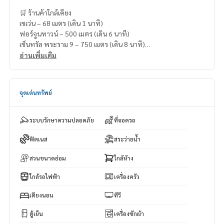
🛒 ร้านค้าใกล้เคียง
เซเว่น – 68 เมตร (เดิน 1 นาที)
ฟอร์จูนทาวน์ – 500 เมตร (เดิน 6 นาที)
เซ็นทรัล พระราม 9 – 750 เมตร (เดิน 8 นาที)
โรบินสัน ดีพาร์ทเม้นท์ สโตร์ พระราม 9 – 750 เมตร (เดิน 8 นาที)
อ่านเพิ่มเติม
โลตัส ฟอร์จูน – 800 เมตร (เดิน 8 นาที)
จุดเด่นทรัพย์
ระบบรักษาความปลอดภัย
ที่จอดรถ
ฟิตเนส
สระว่ายน้ำ
สวนขนาดย่อม
ใกล้ห้าง
ใกล้รถไฟฟ้า
เครื่องครัว
เตียงนอน
ทีวี
ตู้เย็น
เครื่องซักผ้า