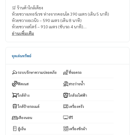
🛒 ร้านค้าใกล้เคียง
ห้วยขวางเทอร์เรซ ห่างจากคอนโด 390 เมตร (เดิน 5 นาที)
ห้วยขวางอเวนิว – 590 เมตร (เดิน 8 นาที)
ห้วยขวางสโตร์ – 910 เมตร (ขับรถ 4 นาที)
ท็อปส์ซุปเปอร์มาร์เก็ต (โรบินสันรัชดา) – 1.2 กิโลเมตร (ขับรถ 4 น
อ่านเพิ่มเติม
าที)
บิ๊กซีเอ็กซ์ตร้า รัชดาภิเษก – 1.3 กิโลเมตร (ขับรถ 6 นาที)
จุดเด่นทรัพย์
ระบบรักษาความปลอดภัย
ที่จอดรถ
ฟิตเนส
สระว่ายน้ำ
ใกล้ห้าง
ใกล้รถไฟฟ้า
ใกล้ป้ายรถเมล์
เครื่องครัว
เตียงนอน
ทีวี
ตู้เย็น
เครื่องซักผ้า