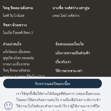
วิทยุ ชิดลม หลังสวน
บางซื่อ วงศ์สว่าง เตาปูน
ไลฟ์ วัน ไวร์เลส
เดอะ ไลน์ วงศ์สว่าง
รัชดา ห้วยขวาง
โนเบิล รีวอลฟ์ รัชดา 2
ทำเลน่าสนใจ
ข้อตกลงและเงื่อนไข
แจ้งวัฒนะ เมืองทอง
นโยบายความเป็นส่วนตัว
สุขุมวิท อโศก ทองหล่อ
เกี่ยวกับเรา
บางนา แบริ่ง ลาซาล
วิทยุ ชิดลม หลังสวน
วิธีการฝากขาย-เช่า
พระราม 9 เพชรบุรีตัดใหม่ RCA
ติดต่อ
อ่อนนุช อุดมสุข
รับทราบและปิดแถบนี้ลง
คลองเตย กล้วยน้ำไท
เราใช้คุกกี้เพื่อให้ท่านได้ข้อมูลที่ต้องการ แสดงเนื้อหาและ
บางซื่อ วงศ์สว่าง เตาปูน
โฆษณาให้ตรงกับความสนใจ รวมถึงเพื่อวิเคราะห์การเข้า
มี
2
คนกำลังดูประกาศนี้
รัชดา ห้วยขวาง
ใช้งานเว็บไซต์และทำความเข้าใจว่าผู้ใช้งานมาจากที่ใด