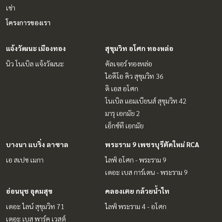
เช่า
โครงการของเรา
แจ้งวัฒนะ เมืองทอง
สุขุมวิท อโศก ทองหล่อ
นิว โนเบิล แจ้งวัฒนะ
คัลเจอร์ ทองหล่อ
ไอดีโอ คิว สุขุมวิท 36
ดิ เอส อโศก
โนเบิล แอมเบียนส์ สุขุมวิท 42
มารุ เอกมัย 2
เอ็กซ์ที เอกมัย
บางนา แบริ่ง ลาซาล
พระราม 9 เพชรบุรีตัดใหม่ RCA
เอ สเปซ เมกา
ไลฟ์ อโศก - พระราม 9
เดอะ เบส การ์เดน - พระราม 9
อ่อนนุช อุดมสุข
คลองเตย กล้วยน้ำไท
เดอะ ไลน์ สุขุมวิท 71
ไลฟ์ พระราม 4 - อโศก
เดอะ เบส พาร์ค เวสต์