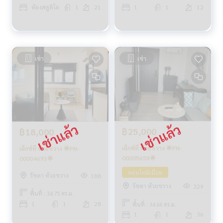
ห้องสตูดิโอ
1
21
1
1
12
เช่า
เช่า
฿25,000
฿18,000
เอ็กซ์ที ห้วยขวาง 🌟PN-
เอ็กซ์ที ห้วยขวาง 🌟PN-
00005658🌟
00004693🌟
คอนโดมิเนียม
รัชดา ห้วยขวาง
188
รัชดา ห้วยขวาง
329
พื้นที่ : 34.75 ตร.ม.
1
1
28
พื้นที่ : 34.66 ตร.ม.
1
1
36