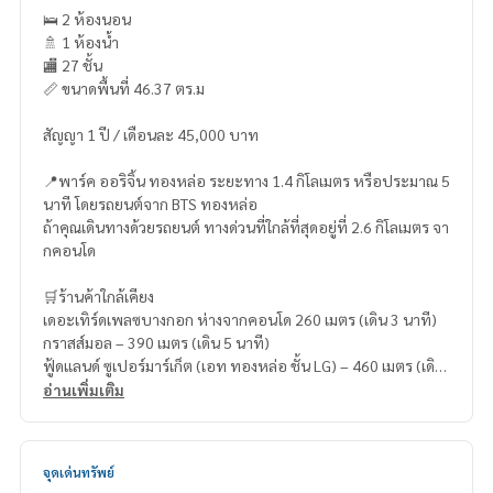
🛌 2 ห้องนอน
🚿 1 ห้องน้ำ
🏬 27 ชั้น
📏 ขนาดพื้นที่ 46.37 ตร.ม
สัญญา 1 ปี / เดือนละ 45,000 บาท
📍พาร์ค ออริจิ้น ทองหล่อ ระยะทาง 1.4 กิโลเมตร หรือประมาณ 5
นาที โดยรถยนต์จาก BTS ทองหล่อ
ถ้าคุณเดินทางด้วยรถยนต์ ทางด่วนที่ใกล้ที่สุดอยู่ที่ 2.6 กิโลเมตร จา
กคอนโด
🛒ร้านค้าใกล้เคียง
เดอะเทิร์ดเพลซบางกอก ห่างจากคอนโด 260 เมตร (เดิน 3 นาที)
กราสส์มอล – 390 เมตร (เดิน 5 นาที)
ฟู้ดแลนด์ ซูเปอร์มาร์เก็ต (เอท ทองหล่อ ชั้น LG) – 460 เมตร (เดิน
6 นาที)
อ่านเพิ่มเติม
เอกมัยช้อปปิ้งมอลล์ – 490 เมตร (เดิน 6 นาที)
วิลล่ามาร์เก็ต (ทองหล่อ 15) – 570 เมตร (เดิน 7 นาที)
จุดเด่นทรัพย์