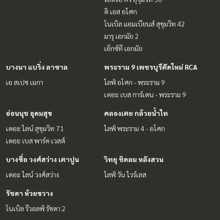
ดิ เอส อโศก
โนเบิล แอมเบียนส์ สุขุมวิท 42
มารุ เอกมัย 2
เอ็กซ์ที เอกมัย
บางนา แบริ่ง ลาซาล
พระราม 9 เพชรบุรีตัดใหม่ RCA
เอ สเปซ เมกา
ไลฟ์ อโศก - พระราม 9
เดอะ เบส การ์เดน - พระราม 9
อ่อนนุช อุดมสุข
คลองเตย กล้วยน้ำไท
เดอะ ไลน์ สุขุมวิท 71
ไลฟ์ พระราม 4 - อโศก
เดอะ เบส พาร์ค เวสต์
บางซื่อ วงศ์สว่าง เตาปูน
วิทยุ ชิดลม หลังสวน
เดอะ ไลน์ วงศ์สว่าง
ไลฟ์ วัน ไวร์เลส
รัชดา ห้วยขวาง
โนเบิล รีวอลฟ์ รัชดา 2