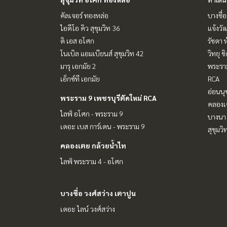
คัลเจอร์ ทองหล่อ
บางซื่อ
ไอดีโอ คิว สุขุมวิท 36
แจ้งวั
ดิ เอส อโศก
รัชดา 
โนเบิล แอมเบียนส์ สุขุมวิท 42
วิทยุ 
มารุ เอกมัย 2
พระราม
เอ็กซ์ที เอกมัย
RCA
อ่อนนุ
พระราม 9 เพชรบุรีตัดใหม่ RCA
คลองเ
ไลฟ์ อโศก - พระราม 9
บางนา 
เดอะ เบส การ์เดน - พระราม 9
สุขุมว
คลองเตย กล้วยน้ำไท
ไลฟ์ พระราม 4 - อโศก
บางซื่อ วงศ์สว่าง เตาปูน
เดอะ ไลน์ วงศ์สว่าง