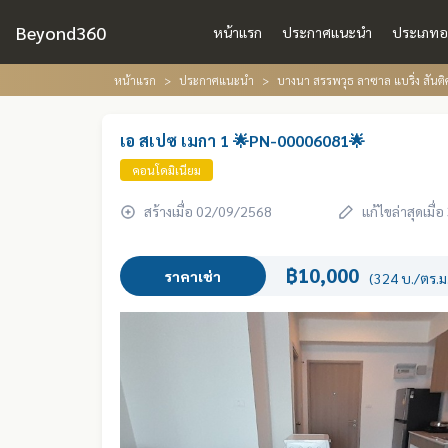
Beyond360
หน้าแรก
ประกาศแนะนำ
ประเภทอ
หน้าแรก
ประกาศแนะนำ
บางนา สรรพวุธ ลาซาล แบริ่ง สัน
เอ สเปซ เมกา 1 🌟PN-00006081🌟
คอนโดมิเนียม
สร้างเมื่อ 02/09/2568
แก้ไขล่าสุดเมื
฿10,000
ราคาเช่า
(324 บ./ตร.ม