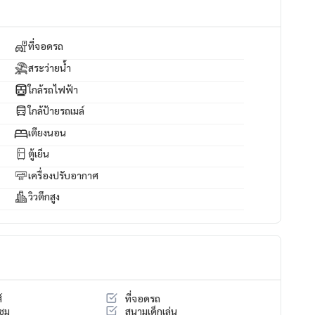
ที่จอดรถ
สระว่ายน้ำ
ใกล้รถไฟฟ้า
ใกล้ป้ายรถเมล์
เตียงนอน
ตู้เย็น
เครื่องปรับอากาศ
วิวตึกสูง
์
ที่จอดรถ
ชุม
สนามเด็กเล่น