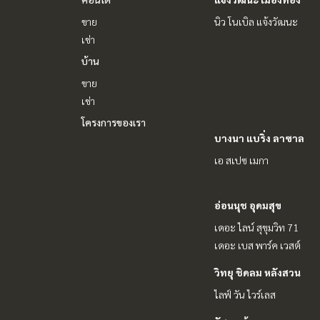
ขาย
นิว โนเบิล แจ้งวัฒนะ
เช่า
บ้าน
ขาย
เช่า
โครงการของเรา
บางนา แบริ่ง ลาซาล
เอ สเปซ เมกา
อ่อนนุช อุดมสุข
เดอะ ไลน์ สุขุมวิท 71
เดอะ เบส พาร์ค เวสต์
วิทยุ ชิดลม หลังสวน
ไลฟ์ วัน ไวร์เลส