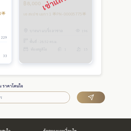
฿8,000
2🌟
เอ สเปซ เมกา 1 🌟PN-00005775🌟
บางนา แบริ่ง ลาซาล
196
229
พื้นที่ : 28.52 ตร.ม.
ห้องสตูดิโอ
1
15
33
น ราคาโดนใจ
่าสนใจ
ข้อตกลงและเงื่อนไข