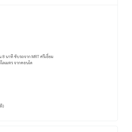
8 นาที ขับรถจาก MRT ศรีเอี่ยม
.6 กิโลเมตร จากคอนโด
ที)