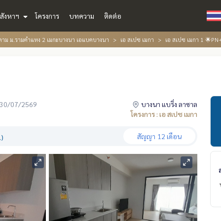
สังหาฯ
โครงการ
บทความ
ติดต่อ
ติคาม ม.รามคำแหง 2 เมกะบางนา เอแบคบางนา
เอ สเปซ เมกา
เอ สเปซ เมกา 1 🌟P
่อ 30/07/2569
บางนา แบริ่ง ลาซาล
โครงการ : เอ สเปซ เมกา
สัญญา
12 เดือน
.)