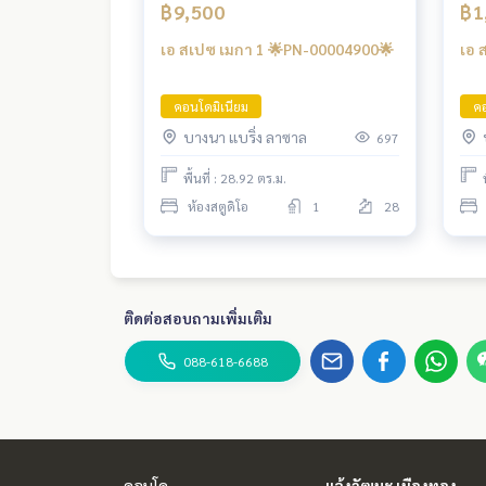
฿9,500
฿1
เอ สเปซ เมกา 1 🌟PN-00004900🌟
เอ 
คอนโดมิเนียม
คอ
บางนา แบริ่ง ลาซาล
697
พื้นที่ : 28.92 ตร.ม.
ห้องสตูดิโอ
1
28
ติดต่อสอบถามเพิ่มเติม
088-618-6688
คอนโด
แจ้งวัฒนะ เมืองทอง