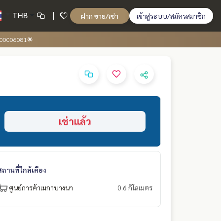
THB
ฝาก ขาย/เช่า
เข้าสู่ระบบ/สมัครสมาชิก
N-00006081🌟
เช่าแล้ว
สถานที่ใกล้เคียง
ศูนย์การค้าเมกาบางนา
0.6 กิโลเมตร