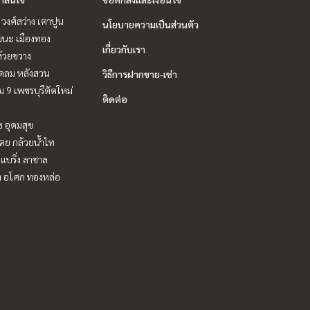
 วงศ์สว่าง เตาปูน
นโยบายความเป็นส่วนตัว
ฒนะ เมืองทอง
เกี่ยวกับเรา
ห้วยขวาง
ชิดลม หลังสวน
วิธีการฝากขาย-เช่า
 9 เพชรบุรีตัดใหม่
ติดต่อ
ช อุดมสุข
ตย กล้วยน้ำไท
แบริ่ง ลาซาล
ิท อโศก ทองหล่อ