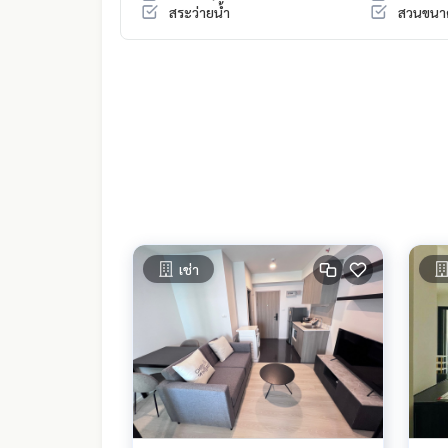
สระว่ายน้ำ
สวนขนา
เช่า