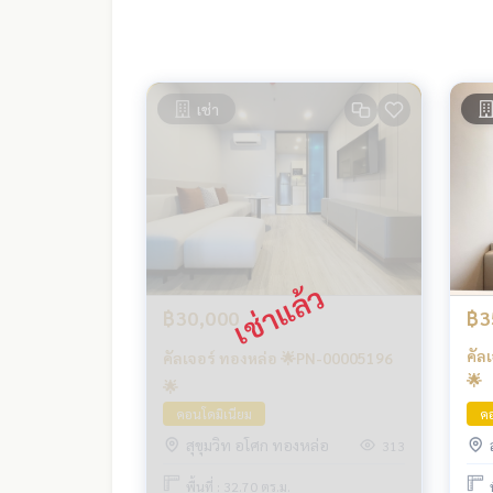
เช่า
฿30,000
฿3
คัล
คัลเจอร์ ทองหล่อ 🌟PN-00005196
🌟
🌟
คอนโดมิเนียม
คอ
สุขุมวิท อโศก ทองหล่อ
313
พื้นที่ : 32.70 ตร.ม.