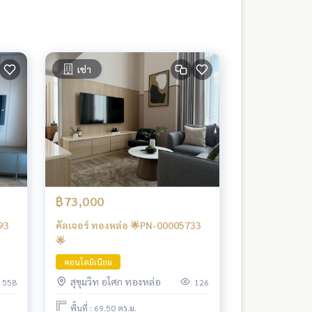
เช่า
฿73,000
93
คัลเจอร์ ทองหล่อ 🌟PN-00005733
🌟
คอนโดมิเนียม
สุขุมวิท อโศก ทองหล่อ
558
126
พื้นที่ : 69.50 ตร.ม.