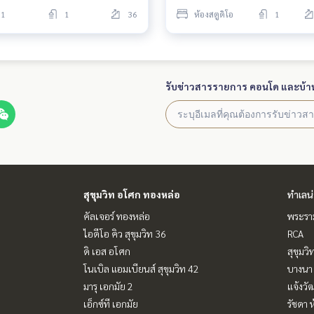
1
1
36
ห้องสตูดิโอ
1
รับข่าวสารรายการ คอนโด และบ้า
สุขุมวิท อโศก ทองหล่อ
ทำเลน
คัลเจอร์ ทองหล่อ
พระราม
ไอดีโอ คิว สุขุมวิท 36
RCA
ดิ เอส อโศก
สุขุมว
โนเบิล แอมเบียนส์ สุขุมวิท 42
บางนา 
มารุ เอกมัย 2
แจ้งวั
เอ็กซ์ที เอกมัย
รัชดา 