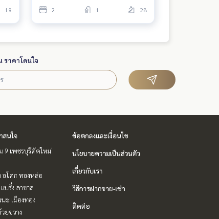
19
2
1
28
น ราคาโดนใจ
่าสนใจ
ข้อตกลงและเงื่อนไข
 9 เพชรบุรีตัดใหม่
นโยบายความเป็นส่วนตัว
เกี่ยวกับเรา
ิท อโศก ทองหล่อ
แบริ่ง ลาซาล
วิธีการฝากขาย-เช่า
ฒนะ เมืองทอง
ติดต่อ
ห้วยขวาง