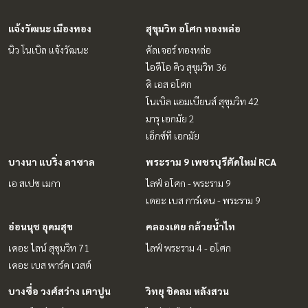
แจ้งวัฒนะ เมืองทอง
สุขุมวิท อโศก ทองหล่อ
นิว โนเบิล แจ้งวัฒนะ
คัลเจอร์ ทองหล่อ
ไอดีโอ คิว สุขุมวิท 36
ดิ เอส อโศก
โนเบิล แอมเบียนส์ สุขุมวิท 42
มารุ เอกมัย 2
เอ็กซ์ที เอกมัย
บางนา แบริ่ง ลาซาล
พระราม 9 เพชรบุรีตัดใหม่ RCA
เอ สเปซ เมกา
ไลฟ์ อโศก - พระราม 9
เดอะ เบส การ์เดน - พระราม 9
อ่อนนุช อุดมสุข
คลองเตย กล้วยน้ำไท
เดอะ ไลน์ สุขุมวิท 71
ไลฟ์ พระราม 4 - อโศก
เดอะ เบส พาร์ค เวสต์
บางซื่อ วงศ์สว่าง เตาปูน
วิทยุ ชิดลม หลังสวน