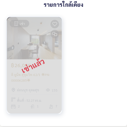
รายการใกล้เคียง
เช่า
฿26,000
ดิ ยูนิค สุขุมวิท 62/1 🌟PN-
00006285🌟
อ่อนนุช อุดมสุข
155
พื้นที่ : 52.27 ตร.ม.
2
1
7