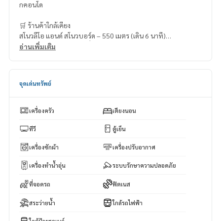
กคอนโด
🛒 ร้านค้าใกล้เคียง
สโนวลีโอ แอนด์ สโนวบอร์ด – 550 เมตร (เดิน 6 นาที)
เจ็ทส์ฟิตเนส ฟิตเนส 24 ชั่วโมง – 750 เมตร (เดิน 11 นาที)
อ่านเพิ่มเติม
ลอว์สัน 108 – 750 เมตร (เดิน 11 นาที)
วันโอวัน ทรูดิจิทัลพาร์ค – 2 กิโลเมตร (ขับรถ 6 นาที)
ทรู ดิจิทัล พาร์ค – 2 กิโลเมตร (ขับรถ 6 นาที)
จุดเด่นทรัพย์
☎️ Contact us at
https://bit.ly/throneproperty-contact
เครื่องครัว
เตียงนอน
ทีวี
ตู้เย็น
เครื่องซักผ้า
เครื่องปรับอากาศ
เครื่องทำน้ำอุ่น
ระบบรักษาความปลอดภัย
ที่จอดรถ
ฟิตเนส
สระว่ายน้ำ
ใกล้รถไฟฟ้า
ใกล้ป้ายรถเมล์