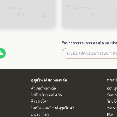
้นที่ : 25.00 ตร.ม.
พื้นที่ : 32.50 ตร.ม.
1
25
2
1
รับข่าวสารรายการ คอนโด และบ้า
สุขุมวิท อโศก ทองหล่อ
ทำเลน
คัลเจอร์ ทองหล่อ
อ่อนนุ
ไอดีโอ คิว สุขุมวิท 36
รัชดา 
ดิ เอส อโศก
วิทยุ 
โนเบิล แอมเบียนส์ สุขุมวิท 42
พระราม
มารุ เอกมัย 2
RCA