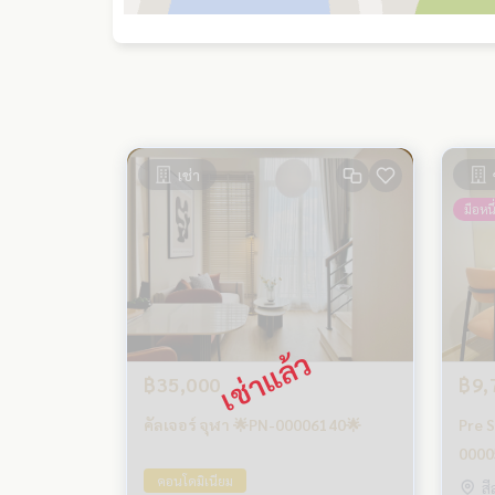
เช่า
มือหนึ
฿35,000
฿9,
คัลเจอร์ จุฬา 🌟PN-00006140🌟
Pre S
0000
คอนโดมิเนียม
ส