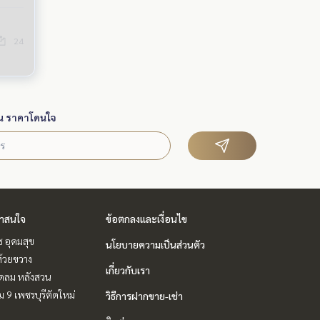
24
น ราคาโดนใจ
่าสนใจ
ข้อตกลงและเงื่อนไข
ช อุดมสุข
นโยบายความเป็นส่วนตัว
ห้วยขวาง
เกี่ยวกับเรา
ชิดลม หลังสวน
 9 เพชรบุรีตัดใหม่
วิธีการฝากขาย-เช่า