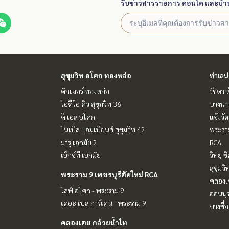
รับข่าวสารรายการ คอนโด และบ้า
สุขุมวิท อโศก ทองหล่อ
ทำเลน
คัลเจอร์ ทองหล่อ
รัชดา 
ไอดีโอ คิว สุขุมวิท 36
บางนา 
ดิ เอส อโศก
แจ้งวั
โนเบิล แอมเบียนส์ สุขุมวิท 42
พระราม
มารุ เอกมัย 2
RCA
เอ็กซ์ที เอกมัย
วิทยุ 
สุขุมว
พระราม 9 เพชรบุรีตัดใหม่ RCA
คลองเ
ไลฟ์ อโศก - พระราม 9
อ่อนนุ
เดอะ เบส การ์เดน - พระราม 9
บางซื่อ
คลองเตย กล้วยน้ำไท