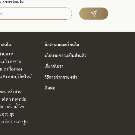
น ราคาโดนใจ
่าสนใจ
ข้อตกลงและเงื่อนไข
ห้วยขวาง
นโยบายความเป็นส่วนตัว
แบริ่ง ลาซาล
เกี่ยวกับเรา
ฒนะ เมืองทอง
 9 เพชรบุรีตัดใหม่
วิธีการฝากขาย-เช่า
ติดต่อ
ชิดลม หลังสวน
ิท อโศก ทองหล่อ
ตย กล้วยน้ำไท
ช อุดมสุข
 วงศ์สว่าง เตาปูน