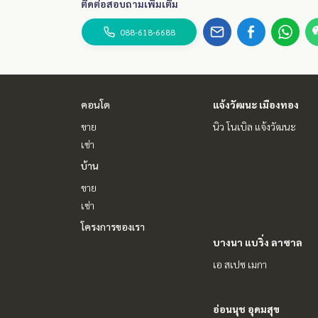
ติดต่อสอบถามเพิ่มเติม
088-618-6688
คอนโด
แจ้งวัฒนะ เมืองทอง
ขาย
นิว โนเบิล แจ้งวัฒนะ
เช่า
บ้าน
ขาย
เช่า
โครงการของเรา
บางนา แบริ่ง ลาซาล
เอ สเปซ เมกา
อ่อนนุช อุดมสุข