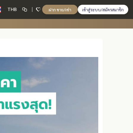
THB
ฝาก ขาย/เช่า
เข้าสู่ระบบ/สมัครสมาชิก