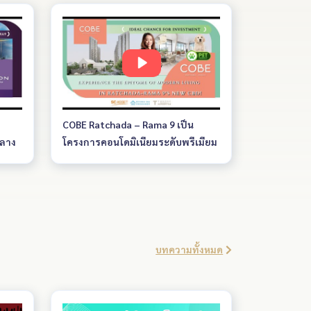
COBE Ratchada – Rama 9 เป็น
กลาง
โครงการคอนโดมิเนียมระดับพรีเมียม
น New
ที่ตั้งอยู่ในย่านธุรกิจรัชดา–พระราม 9
ำเล
ซึ่งเป็นทำเลศักยภาพของกรุงเทพฯ
ม
โครงการตั้งอยู่ใกล้สถานี MRT เดิน
ละการ
ทางสะดวก เชื่อมต่อการคมนาคมได้
อย่างคล่องตัว รายล้อมด้วยแหล่งไลฟ์
ราม 9
สไตล์ ศูนย์การค้า อาคารสำนักงาน
บทความทั้งหมด
ม 9
และสิ่งอำนวยความสะดวกสำคัญของ
วิว
เมือง เหมาะทั้งสำหรับการอยู่อาศัย
รสูง
และการลงทุน ด้วยการออกแบบสไตล์