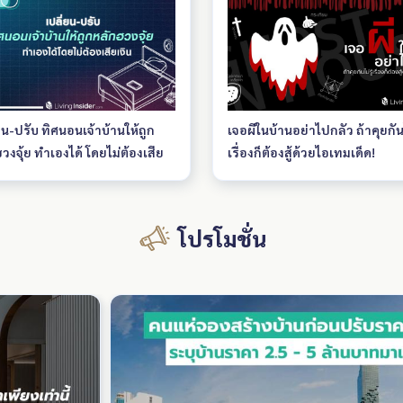
ง 7.99 ล้านบาท
ให้มุมมองวิวเมืองแบบกว้าง เห็นเ
ขอบฟ้าอย่างสวยงาม โดยเฉพาะช
สูง ดีไซน์ทันสมัย มีเอกลักษณ์
ออกแบบสไตล์ Modern Luxury 
เด่นด้วยเส้นสายสถาปัตยกรรมที่
หรู โปร่งโล่ง สิ่งอำนวยความสะ
ยน-ปรับ ทิศนอนเจ้าบ้านให้ถูก
เจอผีในบ้านอย่าไปกลัว ถ้าคุยกันไ
ครบครัน สระว่ายน้ำ ฟิตเนส ห้อ
วงจุ้ย ทำเองได้ โดยไม่ต้องเสีย
เรื่องก็ต้องสู้ด้วยไอเทมเด็ด!
โยคะ ห้องอ่านหนังสือ Co-work
space และพื้นที่พักผ่อนบนชั้นสูง
ระบบรักษาความปลอดภัยมาตร
สูง Key Card Access, กล้อง CC
โปรโมชั่น
และเจ้าหน้าที่รักษาความปลอดภ
ตลอด 24 ชั่วโมง ไลฟ์สไตล์รอบ
โครงการ รายล้อมด้วยแหล่งไลฟ
สไตล์ครบครัน เช่น Central Ram
Fortune Town G Tower ร้านอ
คาเฟ่ และอาคารสำนักงานชั้นน
มากมาย Ashton Asoke Rama 9