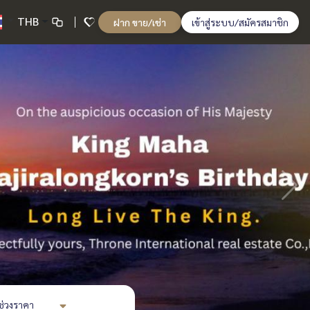
THB
ฝาก ขาย/เช่า
เข้าสู่ระบบ/สมัครสมาชิก
ช่วงราคา