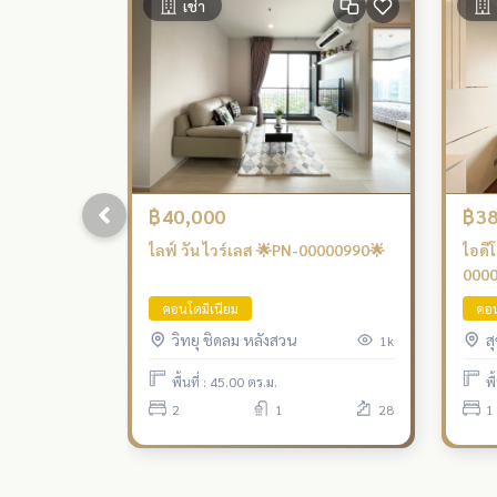
เช่า
฿40,000
฿38
ไลฟ์ วัน ไวร์เลส 🌟PN-00000990🌟
ไอดีโ
000
คอนโดมิเนียม
คอน
วิทยุ ชิดลม หลังสวน
ส
1k
พื้นที่ : 45.00 ตร.ม.
พื
2
1
28
1