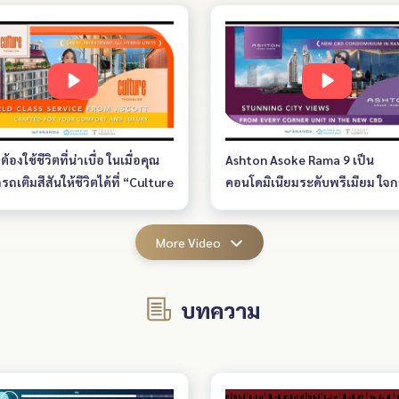
้องใช้ชีวิตที่น่าเบื่อ ในเมื่อคุณ
Ashton Asoke Rama 9 เป็น
ถเติมสีสันให้ชีวิตได้ที่ “Culture
คอนโดมิเนียมระดับพรีเมียม ใจ
glor” 🟧 คอนโดมิเนียมสุดโดด
ย่านพระราม 9 ซึ่งถือเป็นหนึ่งใ
ใจกลาง ทองหล่อ ที่ตอบโจทย์ไลฟ์
CBD ของกรุงเทพฯ โดดเด่นทั้งท
More Video
์คนเมืองอย่างแท้จริง มอบ
การออกแบบ และสิ่งอำนวยควา
บการณ์การอยู่อาศัยระดับ
สะดวก เหมาะทั้งอยู่อาศัยเองแ
ษ ด้วยห้องพักหลากหลายรูปแบบ
ลงทุน จุดเด่นของโครงการ ทำเล
บทความ
rid Room Types) ที่ออกแบบมา
ศักยภาพสูง ตั้งอยู่ใกล้แยกพระ
อรองรับทุกความต้องการของคุณ
เดินทางสะดวก ใกล้ MRT พระรา
ศักยภาพ เดินทางสะดวก เพียง
และ Airport Rail Link มักกะสัน 
เมตร จาก BTS ทองหล่อ เริ่มต้น
พาโนรามาเมืองกรุงเทพฯ อาคา