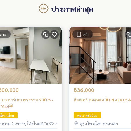
ประกาศล่าสุด
ขาย
เช่า
800,000
฿36,000
 เบส การ์เดน พระราม 9 🌟PN-
คัลเจอร์ ทองหล่อ 🌟PN-000054
7644🌟
โดมิเนียม
คอนโดมิเนียม
ระราม 9 เพชรบุรีตัดใหม่ RCA
สุขุมวิท อโศก ทองหล่อ
8