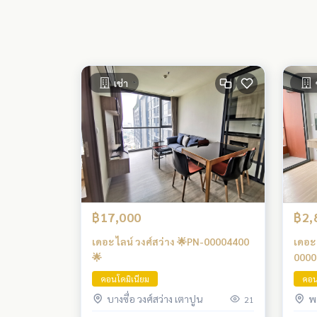
เช่า
฿17,000
฿2,
เดอะ ไลน์ วงศ์สว่าง 🌟PN-00004400
เดอะ
🌟
0000
คอนโดมิเนียม
คอน
บางซื่อ วงศ์สว่าง เตาปูน
พ
21