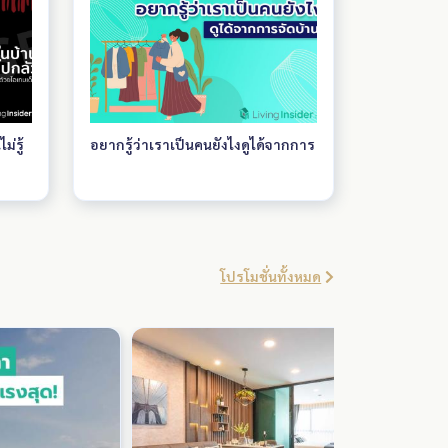
ส้น
ร่วมสมัย สิ่งอำนวยความสะดวกครบ
ั้น
ครัน และระบบรักษาความปลอดภัย
มาตรฐานสูง โครงการ COBE
โดด
Ratchada – Rama 9 มอบ
เรียบ
ประสบการณ์การอยู่อาศัยที่ตอบ
ดวก
โจทย์ชีวิตเมืองในย่านที่เติบโตและมี
ม่รู้
อยากรู้ว่าเราเป็นคนยังไงดูได้จากการ
ง
ความคึกคักที่สุดแห่งหนึ่งของ
ing
กรุงเทพฯ
ฐาน
TV
โปรโมชั่นทั้งหมด
ัย
์
a 9
าหาร
ำ