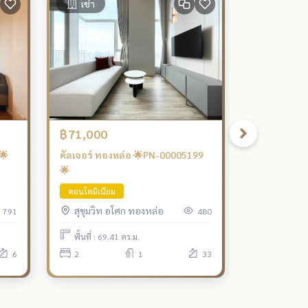
เช่า
฿71,000
🌟
คัลเจอร์ ทองหล่อ 🌟PN-00005199
🌟
คอนโดมิเนียม
สุขุมวิท อโศก ทองหล่อ
791
480
พื้นที่ : 69.41 ตร.ม.
6
2
1
33