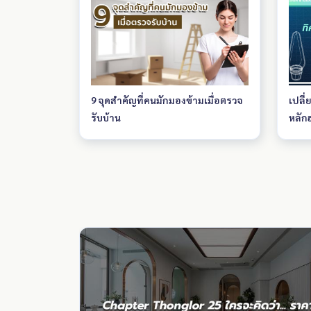
และแน่นอนว่า… ชีวิตยามค่ำคืนบน
เพีย
ถนนสายนี้คึกคักตลอดเวลา
9 จุดสำคัญที่คนมักมองข้ามเมื่อตรวจ
เปลี่
รับบ้าน
หลักฮ
เงิน