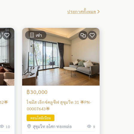
ประกาศทั้งหมด
เช่า
฿30,000
62🌟
ไซมิส เอ็กซ์คลูซีฟ สุขุมวิท 31 🌟PN-
00007643🌟
คอนโดมิเนียม
สุขุมวิท อโศก ทองหล่อ
10
9