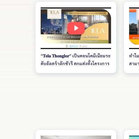
“𝐓𝐞𝐥𝐚 𝐓𝐡𝐨𝐧𝐠𝐥𝐨𝐫” เป็นคอนโดมิเนียมระ
ทำไมต
ดับอัลตร้าลักชัวรี ตกแต่งทั้งโครงการ
สามาร
ด้วยแบรนด์ ROBERTO CAVALLI
Thon
เพนต์เฮาส์ยูนิตนี้ประกอบด้วย 3 ห้อง
เด่น
นอน 4 ห้องน้ำ พร้อมสิ่งอำนวยความ
สไตล
สะดวกครบครันและระบบรักษาความ
ประส
ปลอดภัยระดับสูงสุด โครงการตั้งอยู่
พิเศ
บนถนนทองหล่อ ซึ่งเป็นย่านที่มีชีวิต
(Hyb
ชีวามากที่สุดแห่งหนึ่งของกรุงเทพฯ
เพื่
รายล้อมด้วยร้านอาหารไฟน์ไดนิ่ง
ทำเล
คาเฟ่สุดชิค แหล่งช้อปปิ้งมากมาย
250 