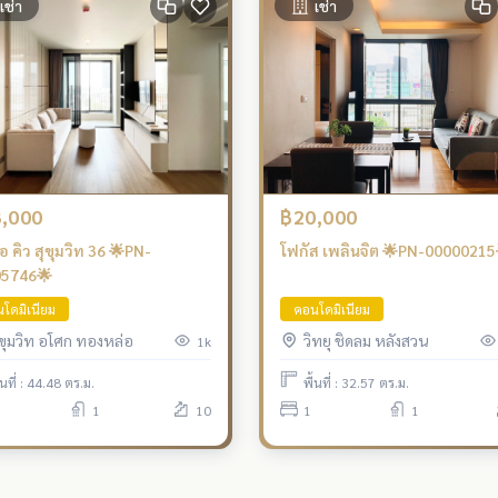
เช่า
เช่า
,000
฿20,000
อ คิว สุขุมวิท 36 🌟PN-
โฟกัส เพลินจิต 🌟PN-00000215
05746🌟
โดมิเนียม
คอนโดมิเนียม
ุขุมวิท อโศก ทองหล่อ
วิทยุ ชิดลม หลังสวน
1k
้นที่ : 44.48 ตร.ม.
พื้นที่ : 32.57 ตร.ม.
1
10
1
1